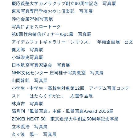
慶応義塾大学カメラクラブ創立90周年記念 写真展
東京写真専門学校おやじ倶楽部 写真展
幹の会第26回写真展
写真によるスロートーク
第8回竹内敏信ゼミナールpc風 写真展
アイデムフォトギャラリー「シリウス」 年頭企画展 公文
健太郎 写真展
小城崇史写真展
日本航空写真家協会 写真展
NHK文化センター 庄司桂子写真教室 写真展
山岡幹郎 写真展
小学生・中学生・高校生対象第12回 アイデム写真コンテ
スト 「はたらくすがた」 入選作品展
林貞吉 写真展
隔月刊『風景写真』主催・風景写真Award 2016展
ZOKEI NEXT 50 東京造形大学創立50周年記念事業
立木義浩 写真展
久々湊 陽一 写真展