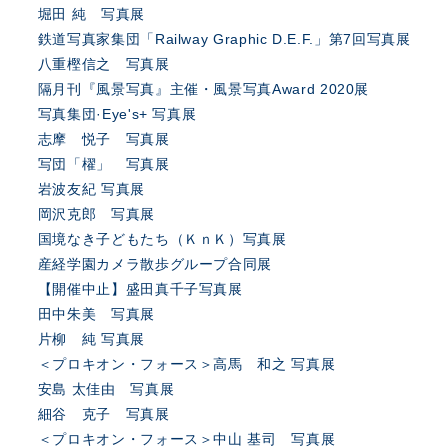
堀田 純 写真展
鉄道写真家集団「Railway Graphic D.E.F.」第7回写真展
八重樫信之 写真展
隔月刊『風景写真』主催・風景写真Award 2020展
写真集団·Eye's+ 写真展
志摩 悦子 写真展
写団「櫂」 写真展
岩波友紀 写真展
岡沢克郎 写真展
国境なき子どもたち（ＫｎＫ）写真展
産経学園カメラ散歩グループ合同展
【開催中止】盛田真千子写真展
田中朱美 写真展
片柳 純 写真展
＜プロキオン・フォース＞高馬 和之 写真展
安島 太佳由 写真展
細谷 克子 写真展
＜プロキオン・フォース＞中山 基司 写真展