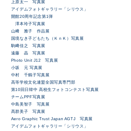
上原太一 写真展
アイデムフォトギャラリー「シリウス」
開館20周年記念第1弾
澤本玲子写真展
山﨑 雅子 作品展
国境なき子どもたち（ＫｎＫ）写真展
駒﨑佳之 写真展
遠藤 晶 写真展
Photo Unit J12 写真展
小坂 元 写真展
中村 千鶴子写真展
高等学校文化連盟全国写真専門部
第10回日韓中 高校生フォトコンテスト写真展
チームPPF写真展
中島美智子 写真展
髙群美子 写真展
Aero Graphic Trust Japan AGTJ 写真展
アイデムフォトギャラリー「シリウス」