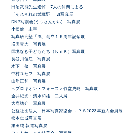
田沼武能先生追悼 7人の仲間による
「それぞれの武蔵野」 Ⅶ写真展
DNP写讃会(うつさんかい) 写真展
小松健一主宰
写真研究塾「風」創立１５周年記念展
増田貴大 写真展
国境なき子どもたち（ＫｎＫ）写真展
長谷川佳江 写真展
木下 修 写真展
中村ユセフ 写真展
山岸正和 写真展
＜プロキオン・フォース＞竹堂史嗣 写真展
金井紀光・清水和雄 二人展
大鹿祐介 写真展
公益社団法人 日本写真家協会 ＪＰＳ2023年新入会員展
松本仁成写真展
築田純 報道写真展