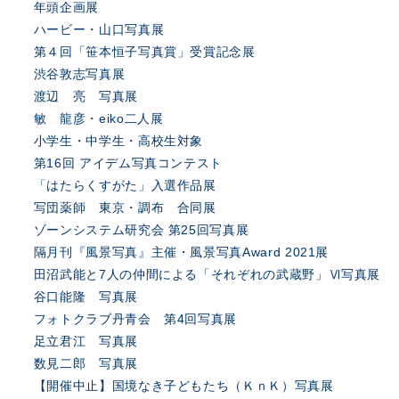
年頭企画展
ハービー・山口写真展
第４回「笹本恒子写真賞」受賞記念展
渋谷敦志写真展
渡辺 亮 写真展
敏 龍彦・eiko二人展
小学生・中学生・高校生対象
第16回 アイデム写真コンテスト
「はたらくすがた」入選作品展
写団薬師 東京・調布 合同展
ゾーンシステム研究会 第25回写真展
隔月刊『風景写真』主催・風景写真Award 2021展
田沼武能と7人の仲間による「それぞれの武蔵野」Ⅵ写真展
谷口能隆 写真展
フォトクラブ丹青会 第4回写真展
足立君江 写真展
数見二郎 写真展
【開催中止】国境なき子どもたち（ＫｎＫ）写真展