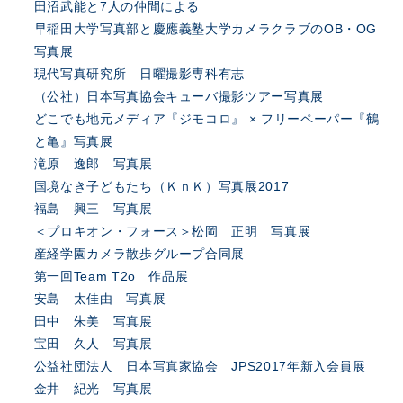
田沼武能と7人の仲間による
早稲田大学写真部と慶應義塾大学カメラクラブのOB・OG
写真展
現代写真研究所 日曜撮影専科有志
（公社）日本写真協会キューバ撮影ツアー写真展
どこでも地元メディア『ジモコロ』 × フリーペーパー『鶴
と亀』写真展
滝原 逸郎 写真展
国境なき子どもたち（ＫｎＫ）写真展2017
福島 興三 写真展
＜プロキオン・フォース＞松岡 正明 写真展
産経学園カメラ散歩グループ合同展
第一回Team T2o 作品展
安島 太佳由 写真展
田中 朱美 写真展
宝田 久人 写真展
公益社団法人 日本写真家協会 JPS2017年新入会員展
金井 紀光 写真展