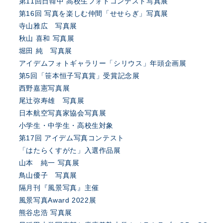
第11回日韓中 高校生フォトコンテスト写真展
第16回 写真を楽しむ仲間「せせらぎ」写真展
寺山雅広 写真展
秋山 喜和 写真展
堀田 純 写真展
アイデムフォトギャラリー「シリウス」年頭企画展
第5回「笹本恒子写真賞」受賞記念展
西野嘉憲写真展
尾辻弥寿雄 写真展
日本航空写真家協会写真展
小学生・中学生・高校生対象
第17回 アイデム写真コンテスト
「はたらくすがた」入選作品展
山本 純一 写真展
鳥山優子 写真展
隔月刊『風景写真』主催
風景写真Award 2022展
熊谷忠浩 写真展