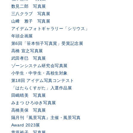
数見二郎 写真展
三八クラブ 写真展
山﨑 雅子 写真展
アイデムフォトギャラリー「シリウス」
年頭企画展
第6回「笹本恒子写真賞」受賞記念展
高橋 宣之写真展
武田孝巳 写真展
ゾーンシステム研究会写真展
小学生・中学生・高校生対象
第18回 アイデム写真コンテスト
「はたらくすがた」入選作品展
田嶋晴美 写真展
みまつ ひろゆき写真展
高橋美保 写真展
隔月刊『風景写真』主催・風景写真
Award 2023展
萱原裕子 写真展