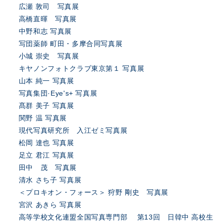
広瀬 敦司 写真展
高橋直暉 写真展
中野和志 写真展
写団薬師 町田・多摩合同写真展
小城 崇史 写真展
キヤノンフォトクラブ東京第１ 写真展
山本 純一 写真展
写真集団·Eye's+ 写真展
髙群 美子 写真展
関野 温 写真展
現代写真研究所 入江ゼミ写真展
松岡 達也 写真展
足立 君江 写真展
田中 茂 写真展
清水 さち子 写真展
＜プロキオン・フォース＞ 狩野 剛史 写真展
宮沢 あきら 写真展
高等学校文化連盟全国写真専門部 第13回 日韓中 高校生