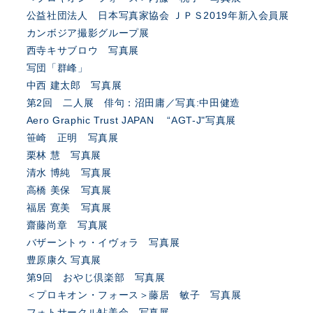
公益社団法人 日本写真家協会 ＪＰＳ2019年新入会員展
カンボジア撮影グループ展
西寺キサブロウ 写真展
写団「群峰」
中西 建太郎 写真展
第2回 二人展 俳句：沼田庸／写真:中田健造
Aero Graphic Trust JAPAN “AGT-J"写真展
笹崎 正明 写真展
栗林 慧 写真展
清水 博純 写真展
高橋 美保 写真展
福居 寛美 写真展
齋藤尚章 写真展
バザーントゥ・イヴォラ 写真展
豊原康久 写真展
第9回 おやじ倶楽部 写真展
＜プロキオン・フォース＞藤居 敏子 写真展
フォトサークル鮎美会 写真展