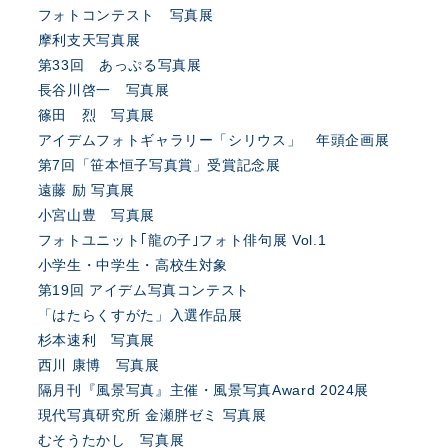
フォトコンテスト 写真展
摩利支天写真展
第33回 あっぷる写真展
長谷川啓一 写真展
篠田 烈 写真展
アイデムフォトギャラリー「シリウス」 年頭企画展
第7回「笹本恒子写真賞」受賞記念展
遠藤 励 写真展
小宮山豊 写真展
フォトユニット｢龍の子｣フォト俳句展 Vol.1
小学生・中学生・高校生対象
第19回 アイデム写真コンテスト
「はたらくすがた」入選作品展
杉本速利 写真展
西川 康博 写真展
隔月刊『風景写真』主催・風景写真Award 2024展
現代写真研究所 金瀬胖ゼミ 写真展
むそうたかし 写真展