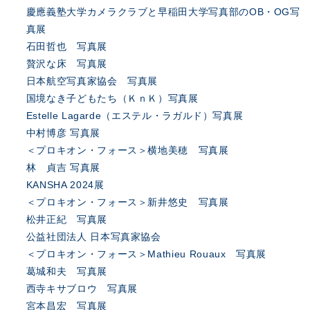
慶應義塾大学カメラクラブと早稲田大学写真部のOB・OG写
真展
石田哲也 写真展
贅沢な床 写真展
日本航空写真家協会 写真展
国境なき子どもたち（ＫｎＫ）写真展
Estelle Lagarde（エステル・ラガルド）写真展
中村博彦 写真展
＜プロキオン・フォース＞横地美穂 写真展
林 貞吉 写真展
KANSHA 2024展
＜プロキオン・フォース＞新井悠史 写真展
松井正紀 写真展
公益社団法人 日本写真家協会
＜プロキオン・フォース＞Mathieu Rouaux 写真展
葛城和夫 写真展
西寺キサブロウ 写真展
宮本昌宏 写真展