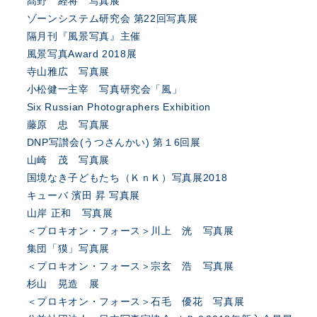
髙野 経将 写真展
ゾーンシステム研究会 第22回写真展
隔月刊『風景写真』主催
風景写真Award 2018展
寺山雅広 写真展
小松健一主宰 写真研究会「風」
Six Russian Photographers Exhibition
藤原 忠 写真展
DNP写讃会(うつさんかい) 第１6回展
山崎 茂 写真展
国境なき子どもたち（ＫｎＫ）写真展2018
キューバ 濱田 昇 写真展
山岸 正和 写真展
＜プロキオン・フォース＞川上 洸 写真展
集団「獏」写真展
＜プロキオン・フォース＞宗玄 浩 写真展
杉山 晃造 展
＜プロキオン・フォース＞石毛 優花 写真展