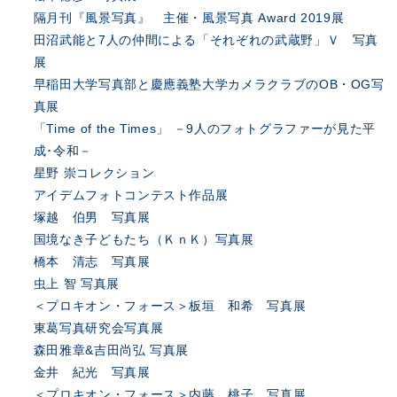
隔月刊『風景写真』 主催・風景写真 Award 2019展
田沼武能と7人の仲間による「それぞれの武蔵野」Ｖ 写真
展
早稲田大学写真部と慶應義塾大学カメラクラブのOB・OG写
真展
「Time of the Times」 －9人のフォトグラファーが見た平
成･令和－
星野 崇コレクション
アイデムフォトコンテスト作品展
塚越 伯男 写真展
国境なき子どもたち（ＫｎＫ）写真展
橋本 清志 写真展
虫上 智 写真展
＜プロキオン・フォース＞板垣 和希 写真展
東葛写真研究会写真展
森田雅章&吉田尚弘 写真展
金井 紀光 写真展
＜プロキオン・フォース＞内藤 桃子 写真展