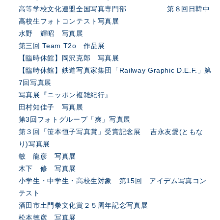
高等学校文化連盟全国写真専門部 第８回日韓中
高校生フォトコンテスト写真展
水野 輝昭 写真展
第三回 Team T2o 作品展
【臨時休館】岡沢克郎 写真展
【臨時休館】鉄道写真家集団「Railway Graphic D.E.F.」第
7回写真展
写真展『ニッポン複雑紀行』
田村知佳子 写真展
第3回フォトグループ「爽」写真展
第３回「笹本恒子写真賞」受賞記念展 吉永友愛(ともな
り)写真展
敏 龍彦 写真展
木下 修 写真展
小学生・中学生・高校生対象 第15回 アイデム写真コン
テスト
酒田市土門拳文化賞２５周年記念写真展
松本徳彦 写真展