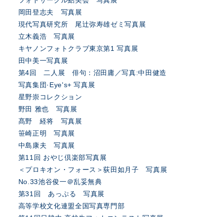
フォトサークル鮎美会 写真展
岡田登志夫 写真展
現代写真研究所 尾辻弥寿雄ゼミ写真展
立木義浩 写真展
キヤノンフォトクラブ東京第1 写真展
田中美一写真展
第4回 二人展 俳句：沼田庸／写真:中田健造
写真集団·Eye's+ 写真展
星野崇コレクション
野田 雅也 写真展
髙野 経将 写真展
笹崎正明 写真展
中島康夫 写真展
第11回 おやじ倶楽部写真展
＜プロキオン・フォース＞荻田如月子 写真展
No.33池谷俊一＠乱妥無典
第31回 あっぷる 写真展
高等学校文化連盟全国写真専門部