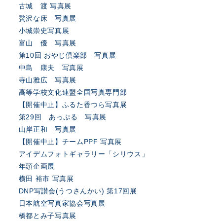
古城 渡 写真展
贅沢な床 写真展
小城崇史写真展
富山 優 写真展
第10回 おやじ倶楽部 写真展
中島 康夫 写真展
寺山雅広 写真展
高等学校文化連盟全国写真専門部
【開催中止】ふるた香つら写真展
第29回 あっぷる 写真展
山岸正和 写真展
【開催中止】チームPPF 写真展
アイデムフォトギャラリー「シリウス」
年頭企画展
横田 裕市 写真展
DNP写讃会(うつさんかい) 第17回展
日本航空写真家協会写真展
橋都とみ子写真展