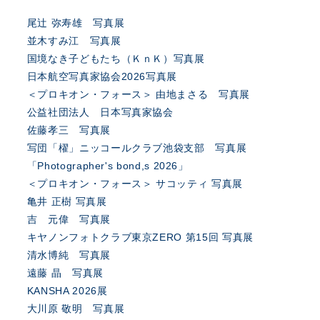
尾辻 弥寿雄 写真展
並木すみ江 写真展
国境なき子どもたち（ＫｎＫ）写真展
日本航空写真家協会2026写真展
＜プロキオン・フォース＞ 由地まさる 写真展
公益社団法人 日本写真家協会
佐藤孝三 写真展
写団「櫂」ニッコールクラブ池袋支部 写真展
「Photographer's bond,s 2026」
＜プロキオン・フォース＞ サコッティ 写真展
亀井 正樹 写真展
吉 元偉 写真展
キヤノンフォトクラブ東京ZERO 第15回 写真展
清水博純 写真展
遠藤 晶 写真展
KANSHA 2026展
大川原 敬明 写真展