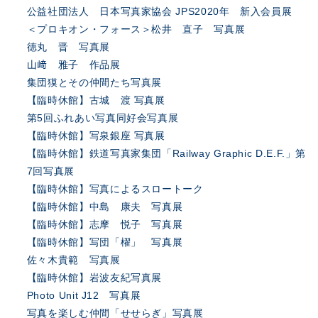
公益社団法人 日本写真家協会 JPS2020年 新入会員展
＜プロキオン・フォース＞松井 直子 写真展
徳丸 晋 写真展
山﨑 雅子 作品展
集団獏とその仲間たち写真展
【臨時休館】古城 渡 写真展
第5回ふれあい写真同好会写真展
【臨時休館】写泉銀座 写真展
【臨時休館】鉄道写真家集団「Railway Graphic D.E.F.」第
7回写真展
【臨時休館】写真によるスロートーク
【臨時休館】中島 康夫 写真展
【臨時休館】志摩 悦子 写真展
【臨時休館】写団「櫂」 写真展
佐々木貴範 写真展
【臨時休館】岩波友紀写真展
Photo Unit J12 写真展
写真を楽しむ仲間「せせらぎ」写真展