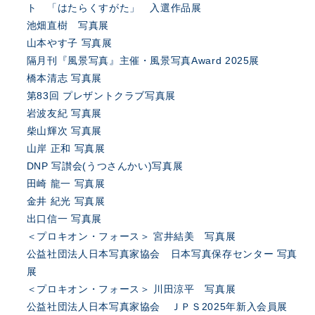
ト 「はたらくすがた」 入選作品展
池畑直樹 写真展
山本やす子 写真展
隔月刊『風景写真』主催・風景写真Award 2025展
橋本清志 写真展
第83回 プレザントクラブ写真展
岩波友紀 写真展
柴山輝次 写真展
山岸 正和 写真展
DNP 写讃会(うつさんかい)写真展
田崎 龍一 写真展
金井 紀光 写真展
出口信一 写真展
＜プロキオン・フォース＞ 宮井結美 写真展
公益社団法人日本写真家協会 日本写真保存センター 写真
展
＜プロキオン・フォース＞ 川田涼平 写真展
公益社団法人日本写真家協会 ＪＰＳ2025年新入会員展