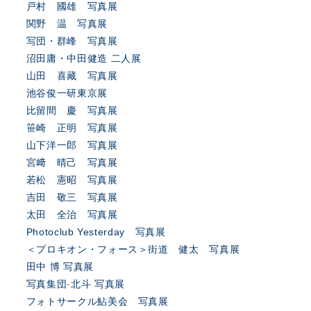
戸村 國雄 写真展
関野 温 写真展
写団・群峰 写真展
沼田庸・中田健造 二人展
山田 喜藏 写真展
池谷俊一研東京展
比留間 慶 写真展
笹崎 正明 写真展
山下洋一郎 写真展
宮﨑 晴己 写真展
若松 憲昭 写真展
吉田 敬三 写真展
太田 全治 写真展
Photoclub Yesterday 写真展
＜プロキオン・フォース＞街道 健太 写真展
田中 博 写真展
写真集団·北斗 写真展
フォトサークル鮎美会 写真展