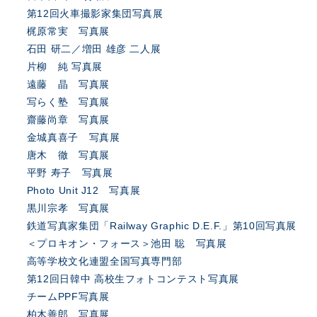
第12回火車撮影家集団写真展
梶原常実 写真展
石田 研二／増田 雄彦 二人展
片柳 純 写真展
遠藤 晶 写真展
写らく塾 写真展
齋藤尚章 写真展
金城真喜子 写真展
唐木 徹 写真展
平野 寿子 写真展
Photo Unit J12 写真展
黒川宗孝 写真展
鉄道写真家集団「Railway Graphic D.E.F.」第10回写真展
＜プロキオン・フォース＞池田 聡 写真展
高等学校文化連盟全国写真専門部
第12回日韓中 高校生フォトコンテスト写真展
チームPPF写真展
柏木善郎 写真展