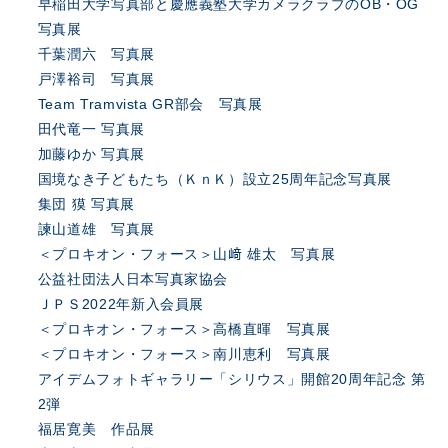
早稲田大学写真部と慶應義塾大学カメラクラブのOB・OG
写真展
千葉潤六 写真展
戸澤裕司 写真展
Team Tramvista GR部会 写真展
田代竜一 写真展
加藤ゆか 写真展
国境なき子どもたち（ＫｎＫ）設立25周年記念写真展
集団 獏 写真展
諫山道雄 写真展
＜プロキオン・フォース＞山﨑 雄太 写真展
公益社団法人日本写真家協会
ＪＰＳ2022年新入会員展
＜プロキオン・フォース＞高橋直暉 写真展
＜プロキオン・フォース＞南川恵利 写真展
アイデムフォトギャラリー「シリウス」開館20周年記念 第
2弾
福居寛美 作品展