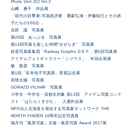
Photo Unit J12 Vol.2
山﨑 雅子 作品展
「現代の目撃者-写真批評家 重森弘淹・伊藤知巳とその弟
子たちの100点-」
吉田 護 写真展
第26回 あっぷる 写真展
第14回写真を楽しむ仲間“せせらぎ” 写真展
鉄道写真家集団「Railway Graphic D.E.F.」第5回写真展
アイデムフォトギャラリー「シリウス」 年頭企画展
敏 龍彦 写真展
第1回「笹本恒子写真賞」受賞記念展
寫壇太陽 写真展
GORAZD VILHAR 写真展
小学生・中学生・高校生対象 第13回 アイデム写真コンテ
スト 「はたらくすがた」 入選作品展
NPO法人北海道を発信する写真家ネットワーク THE
NORTH FINDER 10周年記念写真展
隔月刊『風景写真』主催・風景写真 Award 2017展