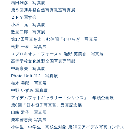
増田雄彦 写真展
第５回薄井裕自然写真教室写真展
ＺＰで写す会
小坂 元 写真展
数見二郎 写真展
第17回写真を楽しむ仲間「せせらぎ」写真展
松井 一泰 写真展
＜プロキオン・フォース＞ 瀬野 芙美香 写真展
高等学校文化連盟全国写真専門部
中島康夫 写真展
Photo Unit J12 写真展
柏木 善郎 写真展
中野 いずみ 写真展
アイデムフォトギャラリー「シリウス」 年頭企画展
第8回「笹本恒子写真賞」受賞記念展
山﨑 雅子 写真展
栗本智恵美 写真展
小学生・中学生・高校生対象 第20回アイデム写真コンテス