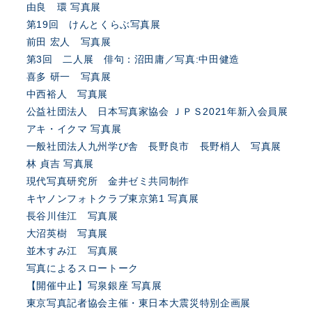
由良 環 写真展
第19回 けんとくらぶ写真展
前田 宏人 写真展
第3回 二人展 俳句：沼田庸／写真:中田健造
喜多 研一 写真展
中西裕人 写真展
公益社団法人 日本写真家協会 ＪＰＳ2021年新入会員展
アキ・イクマ 写真展
一般社団法人九州学び舎 長野良市 長野梢人 写真展
林 貞吉 写真展
現代写真研究所 金井ゼミ共同制作
キヤノンフォトクラブ東京第1 写真展
長谷川佳江 写真展
大沼英樹 写真展
並木すみ江 写真展
写真によるスロートーク
【開催中止】写泉銀座 写真展
東京写真記者協会主催・東日本大震災特別企画展