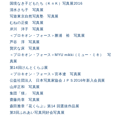
国境なき子どもたち（ＫｎＫ）写真展2016
清水さち子 写真展
写遊東京自然写真塾 写真展
むねの正俊 写真展
岸川 洋子 写真展
＜プロキオン・フォース＞勝浦 裕 写真展
芦谷 淳 写真展
贅沢な床 写真展
＜プロキオン・フォース＞MYU mikki（ミュー・ミキ） 写
真展
第14回けんとくらぶ展
＜プロキオン・フォース＞宮本遼 写真展
公益社団法人 日本写真家協会ＪＰＳ2016年新入会員展
山岸正和 写真展
集団「獏」 写真展
齋藤尚章 写真展
森田雅章『花くらぶ』第14 回選抜作品展
第3回ふれあい写真同好会写真展