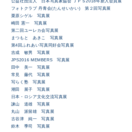
公益社団法人 日本写真家協会 ＪＰＳ2018年新入会員展
フォトクラブ 丹青会(たんせいかい) 第２回写真展
栗原シゲル 写真展
崎田 憲一 写真展
第二回ユーレカ会写真展
まつもと あきこ 写真展
第4回ふれあい写真同好会写真展
吉成 敏男 写真展
JPS2016 MEMBERS 写真展
田中 美一 写真展
常見 藤代 写真展
写らく塾 写真展
潮田 展子 写真展
日本・ロシア文化交流写真展
諫山 道雄 写真展
丸山 派留雄 写真展
古谷津 純一 写真展
鈴木 季司 写真展