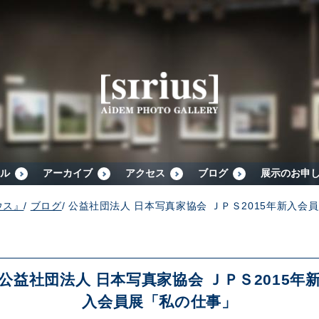
シリウスについて
展示スケジュール
アーカイブ
ル
アーカイブ
アクセス
ブログ
展示のお申
ウス』
/
ブログ
/
公益社団法人 日本写真家協会 ＪＰＳ2015年新入会
アクセス
ブログ
公益社団法人 日本写真家協会 ＪＰＳ2015年
入会員展「私の仕事」