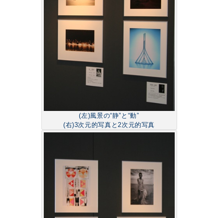
(左)風景の“静”と“動”
(右)3次元的写真と2次元的写真