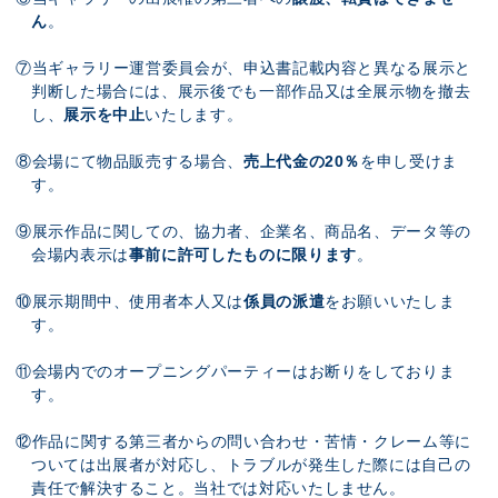
ん
。
⑦当ギャラリー運営委員会が、申込書記載内容と異なる展示と
判断した場合には、展示後でも一部作品又は全展示物を撤去
し、
展示を中止
いたします。
⑧会場にて物品販売する場合、
売上代金の20％
を申し受けま
す。
⑨展示作品に関しての、協力者、企業名、商品名、データ等の
会場内表示は
事前に許可したものに限ります
。
⑩展示期間中、使用者本人又は
係員の派遣
をお願いいたしま
す。
⑪会場内でのオープニングパーティーはお断りをしておりま
す。
⑫作品に関する第三者からの問い合わせ・苦情・クレーム等に
ついては出展者が対応し、トラブルが発生した際には自己の
責任で解決すること。当社では対応いたしません。