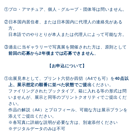
①プロ・アマチュア、個人・グループ・団体等は問いません。
②日本国内居住者、または日本国内に代理人の連絡先がある
方。
日本語でのやりとりが本人または代理人によって可能な方。
③過去に当ギャラリーで写真展を開催された方は、原則として
前回の応募から2年後までは応募できません
。
【お申込について】
①出展見本として、プリント六切か四切（A4でも可）を
40点以
上、展示想定の順番に並べた状態でご提出
ください。
ファイリングされたブックタイプ、箱に入れる等の形式は問
いませんが、展示と同等のプリントクオリティでご提出くだ
さい。
作品の解説（A4）とプロフィール、可能な方は展示プランを
添えてご提出ください。
※各写真に詳細な説明が必要な方は、別途添付ください
※デジタルデータのみは不可