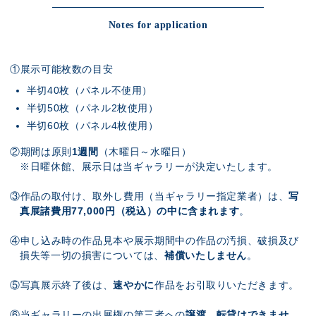
Notes for application
①展示可能枚数の目安
半切40枚（パネル不使用）
半切50枚（パネル2枚使用）
半切60枚（パネル4枚使用）
②期間は原則
1週間
（木曜日～水曜日）
※日曜休館、展示日は当ギャラリーが決定いたします。
③作品の取付け、取外し費用（当ギャラリー指定業者）は、
写
真展諸費用77,000円（税込）の中に含まれます
。
④申し込み時の作品見本や展示期間中の作品の汚損、破損及び
損失等一切の損害については、
補償いたしません
。
⑤写真展示終了後は、
速やかに
作品をお引取りいただきます。
⑥当ギャラリーの出展権の第三者への
譲渡、転貸はできませ