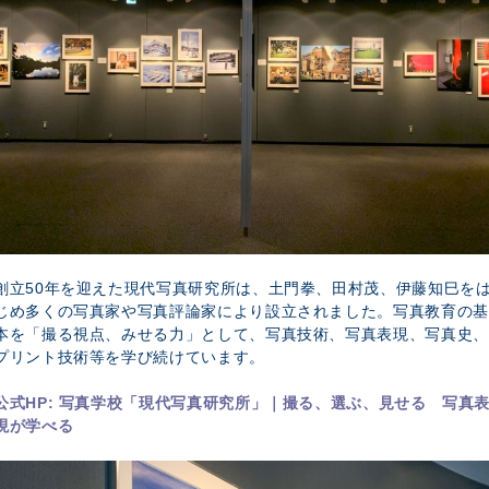
創立50年を迎えた現代写真研究所は、土門拳、田村茂、伊藤知巳を
じめ多くの写真家や写真評論家により設立されました。写真教育の基
本を「撮る視点、みせる力」として、写真技術、写真表現、写真史、
プリント技術等を学び続けています。
公式HP:
写真学校「現代写真研究所」｜撮る、選ぶ、見せる 写真
現が学べる