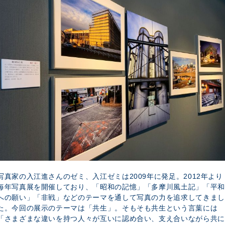
写真家の入江進さんのゼミ、入江ゼミは2009年に発足。2012年より
毎年写真展を開催しており、「昭和の記憶」「多摩川風土記」「平和
への願い」「非戦」などのテーマを通して写真の力を追求してきまし
た。今回の展示のテーマは「共生」。そもそも共生という言葉には
「さまざまな違いを持つ人々が互いに認め合い、支え合いながら共に