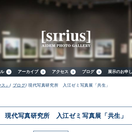
シリウスについて
展示スケジュール
アーカイブ
ル
アーカイブ
アクセス
ブログ
展示のお申
ウス』
/
ブログ
/
現代写真研究所 入江ゼミ写真展「共生」
アクセス
ブログ
現代写真研究所 入江ゼミ写真展「共生」