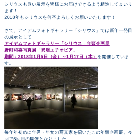
シリウスも良い展示を皆様にお届けできるよう精進してまいり
ます！
2018年もシリウスを何卒よろしくお願いいたします！
さて、アイデムフォトギャラリー「シリウス」では新年一発目
の展示として
アイデムフォトギャラリー「シリウス」年頭企画展
野町和嘉写真展「異境エチオピア」
期間：2018年1月5日（金）～1月17日（木）
を開催していま
す。
毎年年初めに年男・年女の写真家を招いたこの年頭企画展。今
回で8回目の開催となりました。