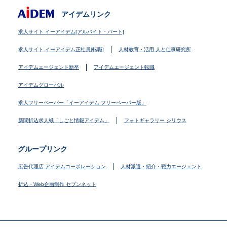
アイデムリンク
求人サイト イーアイデム[アルバイト・パート]
求人サイト イーアイデム正社員[転職]
人材教育・活用 人と仕事研究所
アイデムエージェント新卒
アイデムエージェント転職
アイデムグローバル
求人フリーペーパー「イーアイデム フリーペーパー版」
新聞折込求人紙「しごと情報アイデム」
フォトギャラリー シリウス
グループリンク
広告代理店 アイデムコーポレーション
人材派遣・紹介・戦力エージェント
折込・Web企画制作 セブンネット