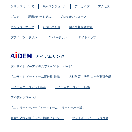
シリウスについて
展示スケジュール
アーカイブ
アクセス
ブログ
展示のお申し込み
プロキオンフォース
ギャラリーマップ
お問い合わせ
個人情報保護方針
プライバシーポリシー
Cookieポリシー
サイトマップ
アイデムリンク
求人サイト イーアイデム[アルバイト・パート]
求人サイト イーアイデム正社員[転職]
人材教育・活用 人と仕事研究所
アイデムエージェント新卒
アイデムエージェント転職
アイデムグローバル
求人フリーペーパー「イーアイデム フリーペーパー版」
新聞折込求人紙「しごと情報アイデム」
フォトギャラリー シリウス