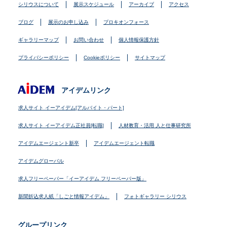
シリウスについて
展示スケジュール
アーカイブ
アクセス
ブログ
展示のお申し込み
プロキオンフォース
ギャラリーマップ
お問い合わせ
個人情報保護方針
プライバシーポリシー
Cookieポリシー
サイトマップ
アイデムリンク
求人サイト イーアイデム[アルバイト・パート]
求人サイト イーアイデム正社員[転職]
人材教育・活用 人と仕事研究所
アイデムエージェント新卒
アイデムエージェント転職
アイデムグローバル
求人フリーペーパー「イーアイデム フリーペーパー版」
新聞折込求人紙「しごと情報アイデム」
フォトギャラリー シリウス
グループリンク