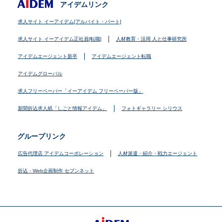
アイデムリンク
求人サイト イーアイデム[アルバイト・パート]
求人サイト イーアイデム正社員[転職]
人材教育・活用 人と仕事研究所
アイデムエージェント新卒
アイデムエージェント転職
アイデムグローバル
求人フリーペーパー「イーアイデム フリーペーパー版」
新聞折込求人紙「しごと情報アイデム」
フォトギャラリー シリウス
グループリンク
広告代理店 アイデムコーポレーション
人材派遣・紹介・戦力エージェント
折込・Web企画制作 セブンネット