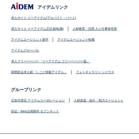
アイデムリンク
求人サイト イーアイデム[アルバイト・パート]
求人サイト イーアイデム正社員[転職]
人材教育・活用 人と仕事研究所
アイデムエージェント新卒
アイデムエージェント転職
アイデムグローバル
求人フリーペーパー「イーアイデム フリーペーパー版」
新聞折込求人紙「しごと情報アイデム」
フォトギャラリー シリウス
グループリンク
広告代理店 アイデムコーポレーション
人材派遣・紹介・戦力エージェント
折込・Web企画制作 セブンネット