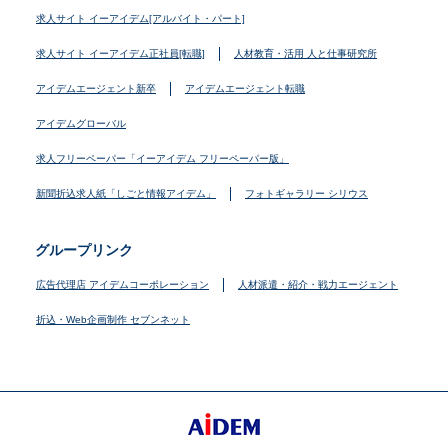
求人サイト イーアイデム[アルバイト・パート]
求人サイト イーアイデム正社員[転職]
人材教育・活用 人と仕事研究所
アイデムエージェント新卒
アイデムエージェント転職
アイデムグローバル
求人フリーペーパー「イーアイデム フリーペーパー版」
新聞折込求人紙「しごと情報アイデム」
フォトギャラリー シリウス
グループリンク
広告代理店 アイデムコーポレーション
人材派遣・紹介・戦力エージェント
折込・Web企画制作 セブンネット