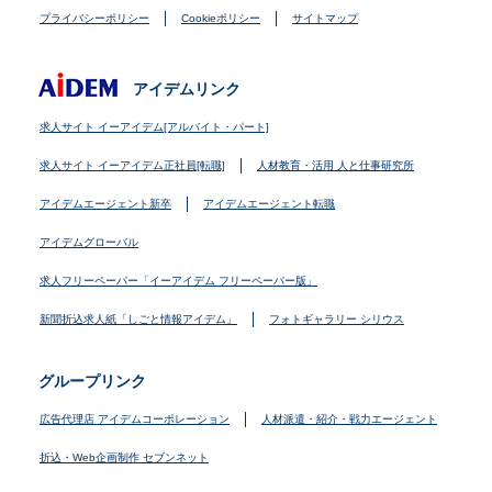
プライバシーポリシー
Cookieポリシー
サイトマップ
アイデムリンク
求人サイト イーアイデム[アルバイト・パート]
求人サイト イーアイデム正社員[転職]
人材教育・活用 人と仕事研究所
アイデムエージェント新卒
アイデムエージェント転職
アイデムグローバル
求人フリーペーパー「イーアイデム フリーペーパー版」
新聞折込求人紙「しごと情報アイデム」
フォトギャラリー シリウス
グループリンク
広告代理店 アイデムコーポレーション
人材派遣・紹介・戦力エージェント
折込・Web企画制作 セブンネット