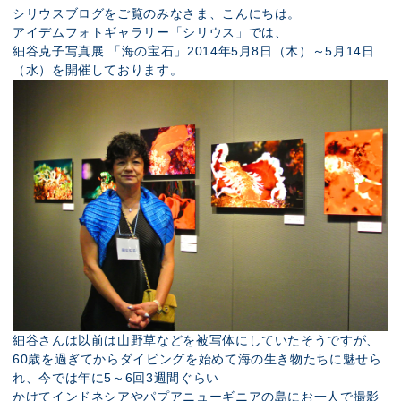
展示のお申し込み
シリウスブログをご覧のみなさま、こんにちは。
アイデムフォトギャラリー「シリウス」では、
細谷克子写真展 「海の宝石」2014年5月8日（木）～5月14日
（水）を開催しております。
細谷さんは以前は山野草などを被写体にしていたそうですが、
60歳を過ぎてからダイビングを始めて海の生き物たちに魅せら
れ、今では年に5～6回3週間ぐらい
かけてインドネシアやパプアニューギニアの島にお一人で撮影