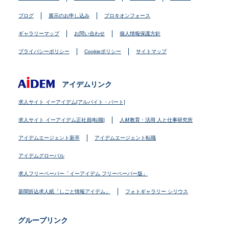
ブログ
展示のお申し込み
プロキオンフォース
ギャラリーマップ
お問い合わせ
個人情報保護方針
プライバシーポリシー
Cookieポリシー
サイトマップ
アイデムリンク
求人サイト イーアイデム[アルバイト・パート]
求人サイト イーアイデム正社員[転職]
人材教育・活用 人と仕事研究所
アイデムエージェント新卒
アイデムエージェント転職
アイデムグローバル
求人フリーペーパー「イーアイデム フリーペーパー版」
新聞折込求人紙「しごと情報アイデム」
フォトギャラリー シリウス
グループリンク