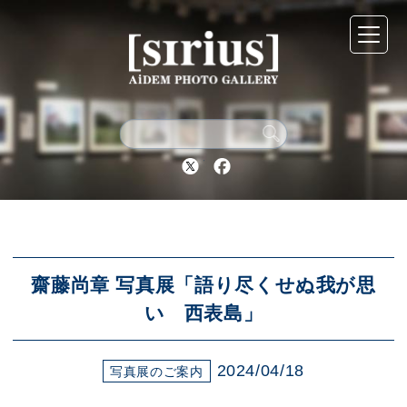
シリウスについて
展示スケジュール
Twitter
Facebook
アーカイブ
アクセス
齋藤尚章 写真展「語り尽くせぬ我が思
い 西表島」
ブログ
2024/04/18
写真展のご案内