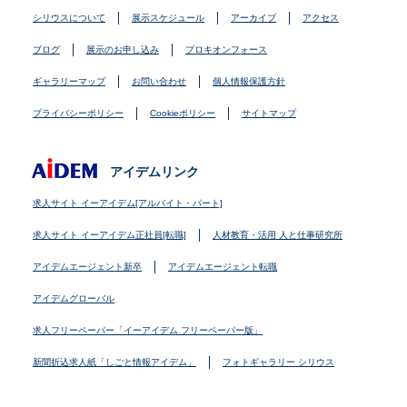
シリウスについて
展示スケジュール
アーカイブ
アクセス
ブログ
展示のお申し込み
プロキオンフォース
ギャラリーマップ
お問い合わせ
個人情報保護方針
プライバシーポリシー
Cookieポリシー
サイトマップ
アイデムリンク
求人サイト イーアイデム[アルバイト・パート]
求人サイト イーアイデム正社員[転職]
人材教育・活用 人と仕事研究所
アイデムエージェント新卒
アイデムエージェント転職
アイデムグローバル
求人フリーペーパー「イーアイデム フリーペーパー版」
新聞折込求人紙「しごと情報アイデム」
フォトギャラリー シリウス