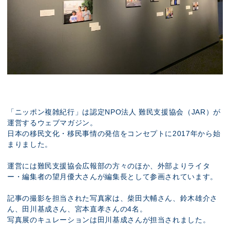
「
ニッポン複雑紀行
」は
認定NPO法人 難民支援協会（JAR）
が
運営するウェブマガジン。
日本の移民文化・移民事情の発信をコンセプトに2017年から始
まりました。
運営には難民支援協会広報部の方々のほか、外部よりライタ
ー・編集者の望月優大さんが編集長として参画されています。
記事の撮影を担当された写真家は、柴田大輔さん、鈴木雄介さ
ん、田川基成さん、宮本直孝さんの4名。
写真展のキュレーションは田川基成さんが担当されました。