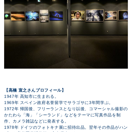
【高橋 宣之さんプロフィール】
1947年 高知市に生まれる。
1969年 スペイン政府名誉留学でサラゴサに3年間学ぶ。
1972年 帰国後、フリーランスとなり以後、コマーシャル撮影の
かたわら「海」「シーランド」などをテーマに写真作品を制
作、カメラ雑誌などに発表する。
1978年 ドイツのフォトキナ展に招待出品。翌年その作品がハン