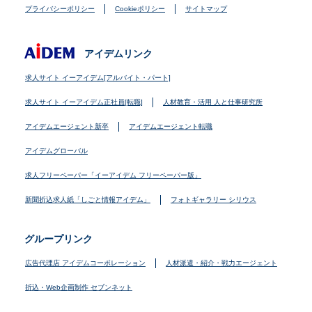
プライバシーポリシー
Cookieポリシー
サイトマップ
アイデムリンク
求人サイト イーアイデム[アルバイト・パート]
求人サイト イーアイデム正社員[転職]
人材教育・活用 人と仕事研究所
アイデムエージェント新卒
アイデムエージェント転職
アイデムグローバル
求人フリーペーパー「イーアイデム フリーペーパー版」
新聞折込求人紙「しごと情報アイデム」
フォトギャラリー シリウス
グループリンク
広告代理店 アイデムコーポレーション
人材派遣・紹介・戦力エージェント
折込・Web企画制作 セブンネット