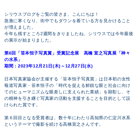
展示のお申し込み
シリウスブログをご覧の皆さま、こんにちは！
急激に寒くなり、街中でもダウンを着ている方を見かけること
が増えました。
今年も残すところ2週間をきりましたね、シリウスでは今年最後
の展示が始まりました。
第6回「笹本恒子写真賞」受賞記念展 高橋 宣之写真展「神々
の水系」
期間：2023年12月21日(木)～12月27日(水)
日本写真家協会が主催する「笹本恒子写真賞」は日本初の女性
報道写真家・笹本恒子の「時代を捉える鮮鋭な眼と社会に向け
てのヒューマニズムな眼差しに支えられた業績」を顕彰し、そ
の精神を引き継ぐ写真家の活動を支援することを目的として設
けられた賞です。
第６回目となる受賞者は、数十年にわたり高知県の仁淀川水系
というテーマで撮影を続ける高橋宣之さんです。