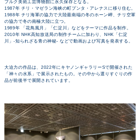
ブルク美術工芸博物館に永久保存となる。
1987年 チリ・マゼラン海峡の町プンタ・アレナスに移り住む。
1988年 チリ海軍の協力で大陸最南端の冬のホーン岬、チリ空軍
の協力で冬の南極大陸に立つ。
1989年 「花鳥風月」「仁淀川」などをテーマに作品を制作。
2010年 NHK高知放送局の制作チームに加わり、NHK「仁淀
川」-知られざる青の神秘- などで動画および写真を発表する。
大迫力の作品は、2022年にキヤノンギャラリーSで開催された
「神々の水系」で展示されたもの。その中から選りすぐりの作
品が前後半で展開されています。