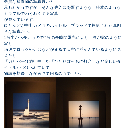
機質な建造物の写真展かと
思われそうですが、そんな先入観を覆すような、絵本のような
カラフルでわくわくする写真
が並んでいます。
ほとんどが中判カメラのハッセル・ブラッドで撮影された真四
角な写真たち。
1分半から長いもので7分の長時間露光により、波が雲のように
写り、
消波ブロックや灯台などがまるで天空に浮かんでいるように見
えたり、
「ガリバーは旅行中」や「ひとりぼっちの灯台」など楽しいタ
イトルがつけられていて
物語を想像しながら見て回るのも楽しい。