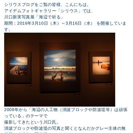
展示のお申し込み
シリウスブログをご覧の皆様、こんにちは。
アイデムフォトギャラリー「シリウス」では、
川口新実写真展「海辺で祈る」
期間：2016年3月10日（木）～3月16日（水） を開催していま
す。
2008年から「海辺の人工物（消波ブロックや防波堤等）は頑張
っている」のテーマで
撮影してきたという川口氏。
消波ブロックや防波堤の写真と聞くとなんだかグレー主体の無