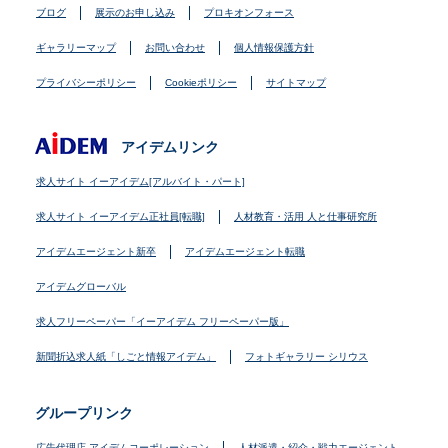
ブログ
展示のお申し込み
プロキオンフォース
ギャラリーマップ
お問い合わせ
個人情報保護方針
プライバシーポリシー
Cookieポリシー
サイトマップ
アイデムリンク
求人サイト イーアイデム[アルバイト・パート]
求人サイト イーアイデム正社員[転職]
人材教育・活用 人と仕事研究所
アイデムエージェント新卒
アイデムエージェント転職
アイデムグローバル
求人フリーペーパー「イーアイデム フリーペーパー版」
新聞折込求人紙「しごと情報アイデム」
フォトギャラリー シリウス
グループリンク
広告代理店 アイデムコーポレーション
人材派遣・紹介・戦力エージェント