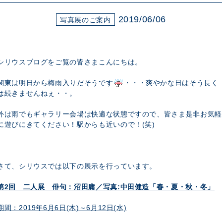
展示のお申し込み
2019/06/06
写真展のご案内
シリウスブログをご覧の皆さまこんにちは。
関東は明日から梅雨入りだそうです
・・・爽やかな日はそう長く
は続きませんねぇ・・。
外は雨でもギャラリー会場は快適な状態ですので、皆さま是非お気軽
に遊びにきてください！駅からも近いので！(笑)
さて、シリウスでは以下の展示を行っています。
第2回 二人展 俳句：沼田庸／写真:中田健造「春・夏・秋・冬」
期間：2019年6月6日(木)～6月12日(水)