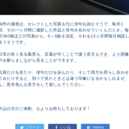
制作の過程は、セレクトした写真を元に俳句を詠むそうで、毎月1
回、その一ヶ月間に撮影した作品と俳句を合わせていくんだとか。毎
月360枚ほどの写真から、5～6枚を決定。それを12ヶ月間毎月相談
合うそうです。
日常の良く見る風景も、言葉が付くことで違う見方もでき、より想像
力を膨らましながら見ることができます。
写真だけを見たり、俳句だけを詠んだり、そして両方を照らし合わせ
てみたりすると、別々で見たときとは違う印象になるかもしれませ
ん。是非色んな見方をして楽しんでください。
沢山の方のご来館、心よりお待ちしております！