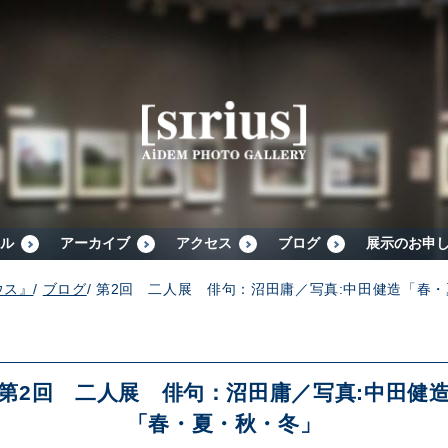
シリウスについて
展示スケジュール
アーカイブ
ル
アーカイブ
アクセス
ブログ
展示のお申
ウス』
/
ブログ
/
第2回 二人展 俳句：沼田庸／写真:中田健造「春
アクセス
ブログ
第2回 二人展 俳句：沼田庸／写真:中田健
「春・夏・秋・冬」