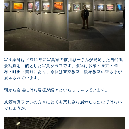
写団薬師は平成11年に写真家の
前川彰一
さんが発足した自然風
景写真を目的とした写真クラブです。教室は多摩・東京・調
布・町田・秦野にあり、今回は東京教室、調布教室の皆さまが
展示されています。
朝から会場にはお客様が続々といらっしゃっています。
風景写真ファンの方々にとても楽しみな展示だったのではない
でしょうか。