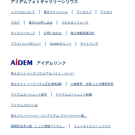
アイデムフォトギャラリーシリウス
シリウスについて
展示スケジュール
アーカイブ
アクセス
ブログ
展示のお申し込み
プロキオンフォース
ギャラリーマップ
お問い合わせ
個人情報保護方針
プライバシーポリシー
Cookieポリシー
サイトマップ
アイデムリンク
求人サイト イーアイデム[アルバイト・パート]
求人サイト イーアイデム正社員[転職]
人材教育・活用 人と仕事研究所
アイデムエージェント新卒
アイデムエージェント転職
アイデムグローバル
求人フリーペーパー「イーアイデム フリーペーパー版」
新聞折込求人紙「しごと情報アイデム」
フォトギャラリー シリウス