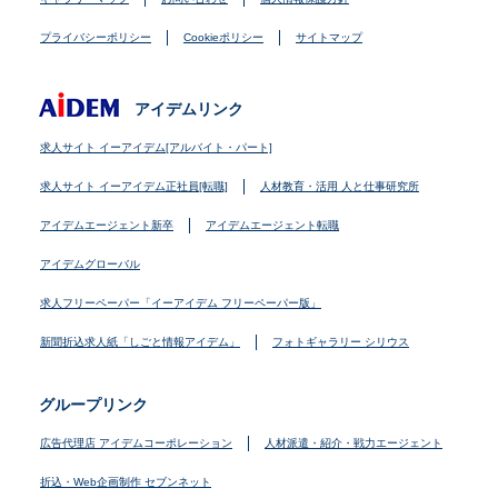
プライバシーポリシー
Cookieポリシー
サイトマップ
アイデムリンク
求人サイト イーアイデム[アルバイト・パート]
求人サイト イーアイデム正社員[転職]
人材教育・活用 人と仕事研究所
アイデムエージェント新卒
アイデムエージェント転職
アイデムグローバル
求人フリーペーパー「イーアイデム フリーペーパー版」
新聞折込求人紙「しごと情報アイデム」
フォトギャラリー シリウス
グループリンク
広告代理店 アイデムコーポレーション
人材派遣・紹介・戦力エージェント
折込・Web企画制作 セブンネット