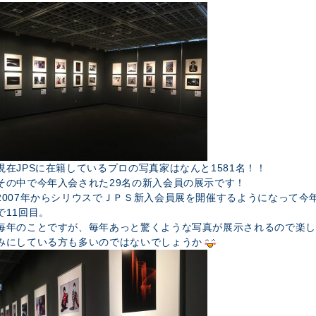
現在JPSに在籍しているプロの写真家はなんと1581名！！
その中で今年入会された29名の新入会員の展示です！
2007年からシリウスでＪＰＳ新入会員展を開催するようになって今
で11回目。
毎年のことですが、毎年あっと驚くような写真が展示されるので楽し
みにしている方も多いのではないでしょうか