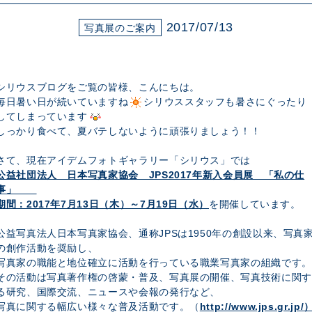
展示のお申し込み
2017/07/13
写真展のご案内
シリウスブログをご覧の皆様、こんにちは。
毎日暑い日が続いていますね
シリウススタッフも暑さにぐったり
してしまっています
しっかり食べて、夏バテしないように頑張りましょう！！
さて、現在アイデムフォトギャラリー「シリウス」では
公益社団法人 日本写真家協会 JPS2017年新入会員展 「私の仕
事」
期間：2017年7月13日（木）～7月19日（水）
を開催しています。
公益写真法人日本写真家協会、通称JPSは1950年の創設以来、写真
の創作活動を奨励し、
写真家の職能と地位確立に活動を行っている職業写真家の組織です。
その活動は写真著作権の啓蒙・普及、写真展の開催、写真技術に関す
る研究、国際交流、ニュースや会報の発行など、
写真に関する幅広い様々な普及活動です。（
http://www.jps.gr.jp/