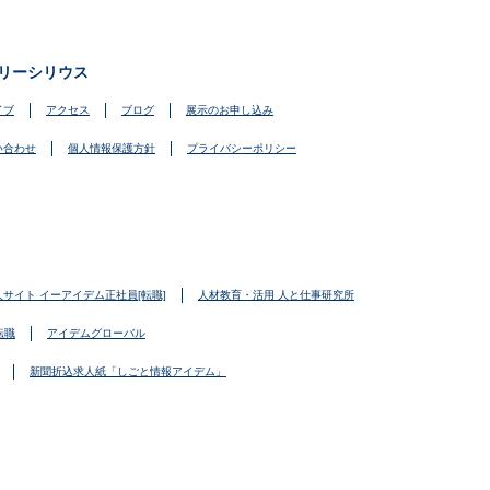
リーシリウス
イブ
アクセス
ブログ
展示のお申し込み
い合わせ
個人情報保護方針
プライバシーポリシー
人サイト イーアイデム正社員[転職]
人材教育・活用 人と仕事研究所
転職
アイデムグローバル
新聞折込求人紙「しごと情報アイデム」