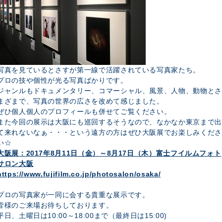
写真を見ているとさすが第一線で活躍されている写真家たち。
プロの技や個性が光る写真ばかりです。
ジャンルもドキュメンタリー、コマーシャル、風景、人物、動物とさ
まざまで、写真の世界の広さを改めて感じました。
ぜひ個人個人のプロフィールも併せてご覧ください。
また今回の展示は大阪にも巡回するそうなので、なかなか東京まで出
て来れないなぁ・・・という遠方の方はぜひ大阪展でお楽しみくださ
い☆
大阪展：2017
年8
月11
日（金）～8
月17
日（木）富士フイルムフォト
サロン大阪
https://www.fujifilm.co.jp/photosalon/osaka/
プロの写真家が一同に会する貴重な展示です。
皆様のご来場お待ちしております。
平日、土曜日は10:00～18:00まで（最終日は15:00)