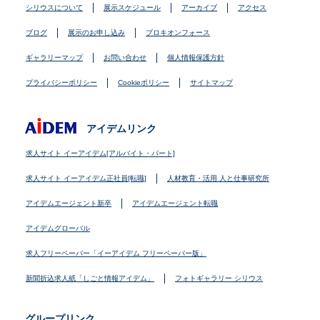
シリウスについて
展示スケジュール
アーカイブ
アクセス
ブログ
展示のお申し込み
プロキオンフォース
ギャラリーマップ
お問い合わせ
個人情報保護方針
プライバシーポリシー
Cookieポリシー
サイトマップ
アイデムリンク
求人サイト イーアイデム[アルバイト・パート]
求人サイト イーアイデム正社員[転職]
人材教育・活用 人と仕事研究所
アイデムエージェント新卒
アイデムエージェント転職
アイデムグローバル
求人フリーペーパー「イーアイデム フリーペーパー版」
新聞折込求人紙「しごと情報アイデム」
フォトギャラリー シリウス
グループリンク