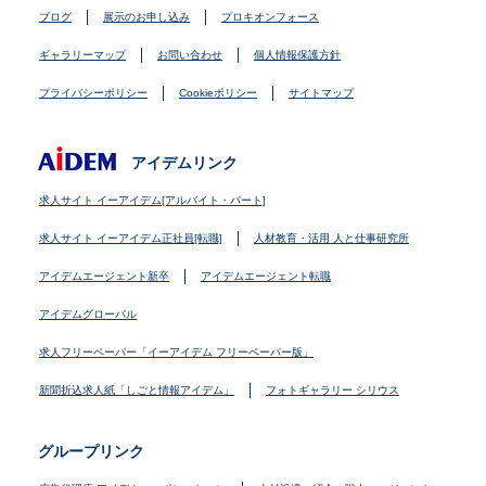
ブログ
展示のお申し込み
プロキオンフォース
ギャラリーマップ
お問い合わせ
個人情報保護方針
プライバシーポリシー
Cookieポリシー
サイトマップ
アイデムリンク
求人サイト イーアイデム[アルバイト・パート]
求人サイト イーアイデム正社員[転職]
人材教育・活用 人と仕事研究所
アイデムエージェント新卒
アイデムエージェント転職
アイデムグローバル
求人フリーペーパー「イーアイデム フリーペーパー版」
新聞折込求人紙「しごと情報アイデム」
フォトギャラリー シリウス
グループリンク