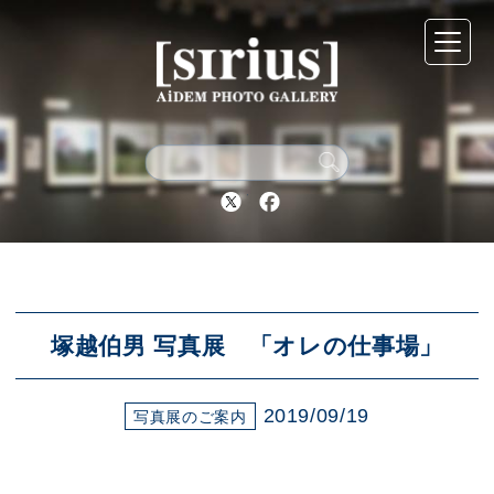
シリウスについて
展示スケジュール
Twitter
Facebook
アーカイブ
アクセス
塚越伯男 写真展 「オレの仕事場」
2019/09/19
ブログ
写真展のご案内