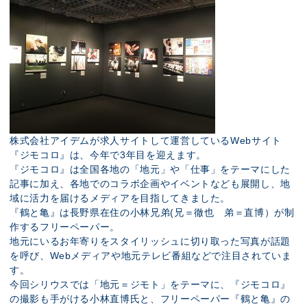
株式会社アイデムが求人サイトして運営しているWebサイト
『ジモコロ』は、今年で3年目を迎えます。
『ジモコロ』は全国各地の「地元」や「仕事」をテーマにした
記事に加え、各地でのコラボ企画やイベントなども展開し、地
域に活力を届けるメディアを目指してきました。
『鶴と亀』は長野県在住の小林兄弟(兄＝徹也 弟＝直博）が制
作するフリーペーパー。
地元にいるお年寄りをスタイリッシュに切り取った写真が話題
を呼び、Webメディアや地元テレビ番組などで注目されていま
す。
今回シリウスでは「地元＝ジモト」をテーマに、『ジモコロ』
の撮影も手がける小林直博氏と、フリーペーパー『鶴と亀』の