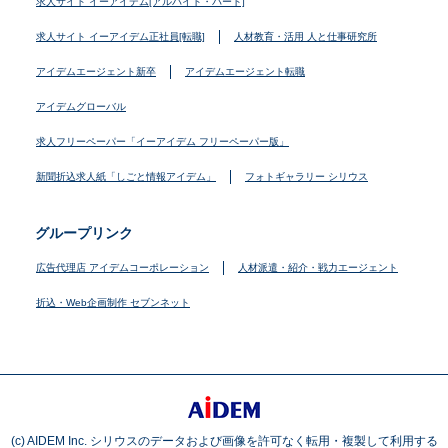
求人サイト イーアイデム[アルバイト・パート]
求人サイト イーアイデム正社員[転職]
人材教育・活用 人と仕事研究所
アイデムエージェント新卒
アイデムエージェント転職
アイデムグローバル
求人フリーペーパー「イーアイデム フリーペーパー版」
新聞折込求人紙「しごと情報アイデム」
フォトギャラリー シリウス
グループリンク
広告代理店 アイデムコーポレーション
人材派遣・紹介・戦力エージェント
折込・Web企画制作 セブンネット
(c) AIDEM Inc. シリウスのデータおよび画像を許可なく転用・複製して利用する