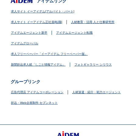
アイデムリンク
求人サイト イーアイデム[アルバイト・パート]
求人サイト イーアイデム正社員[転職]
人材教育・活用 人と仕事研究所
アイデムエージェント新卒
アイデムエージェント転職
アイデムグローバル
求人フリーペーパー「イーアイデム フリーペーパー版」
新聞折込求人紙「しごと情報アイデム」
フォトギャラリー シリウス
グループリンク
広告代理店 アイデムコーポレーション
人材派遣・紹介・戦力エージェント
折込・Web企画制作 セブンネット