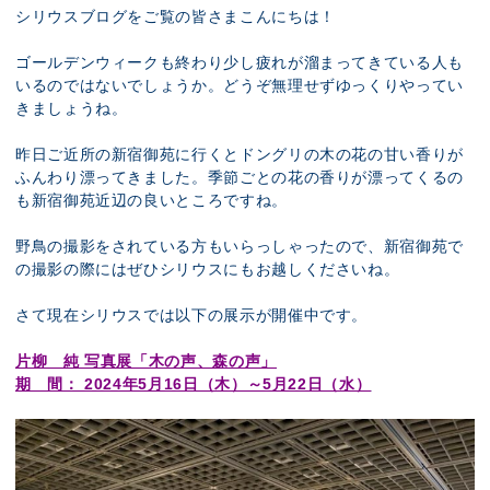
展示のお申し込み
シリウスブログをご覧の皆さまこんにちは！
ゴールデンウィークも終わり少し疲れが溜まってきている人も
いるのではないでしょうか。どうぞ無理せずゆっくりやってい
きましょうね。
昨日ご近所の新宿御苑に行くとドングリの木の花の甘い香りが
ふんわり漂ってきました。季節ごとの花の香りが漂ってくるの
も新宿御苑近辺の良いところですね。
野鳥の撮影をされている方もいらっしゃったので、新宿御苑で
の撮影の際にはぜひシリウスにもお越しくださいね。
さて現在シリウスでは以下の展示が開催中です。
片柳 純 写真展「木の声、森の声」
期 間： 2024年5月16日（木）～5月22日（水）