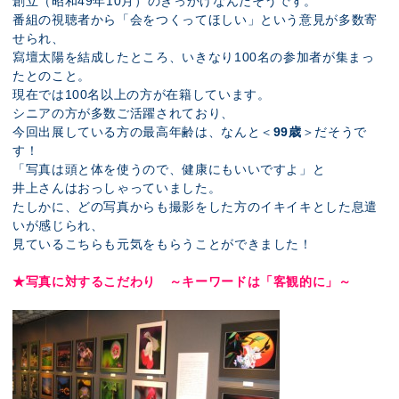
創立（昭和49年10月）のきっかけなんだそうです。
番組の視聴者から「会をつくってほしい」という意見が多数寄
せられ、
寫壇太陽を結成したところ、いきなり100名の参加者が集まっ
たとのこと。
現在では100名以上の方が在籍しています。
シニアの方が多数ご活躍されており、
今回出展している方の最高年齢は、なんと＜
99歳
＞だそうで
す！
「写真は頭と体を使うので、健康にもいいですよ」と
井上さんはおっしゃっていました。
たしかに、どの写真からも撮影をした方のイキイキとした息遣
いが感じられ、
見ているこちらも元気をもらうことができました！
★写真に対するこだわり ～キーワードは「客観的に」～