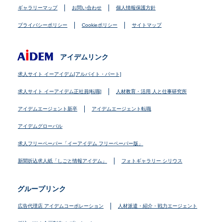
ギャラリーマップ
お問い合わせ
個人情報保護方針
プライバシーポリシー
Cookieポリシー
サイトマップ
アイデムリンク
求人サイト イーアイデム[アルバイト・パート]
求人サイト イーアイデム正社員[転職]
人材教育・活用 人と仕事研究所
アイデムエージェント新卒
アイデムエージェント転職
アイデムグローバル
求人フリーペーパー「イーアイデム フリーペーパー版」
新聞折込求人紙「しごと情報アイデム」
フォトギャラリー シリウス
グループリンク
広告代理店 アイデムコーポレーション
人材派遣・紹介・戦力エージェント