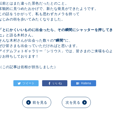
以前とはまた違った景色だったとのこと。
客観的に見つめたおかげで、新たな発見ができたようです。
この話をうかがって、私も思わずカメラを持って
なじみの街を歩いてみたくなりました。
「とにかくいいものに出会ったら、その瞬間にシャッターを押してき
た」
と語る木村さん。
そんな木村さんが出会った数々の
“瞬間”
に、
ぜひ皆さまも出会っていただければと思います。
アイデムフォトギャラリー「シリウス」では、皆さまのご来場を心よ
りお待ちしております！
（この記事は佐相が担当しました）
前を見る
次を見る