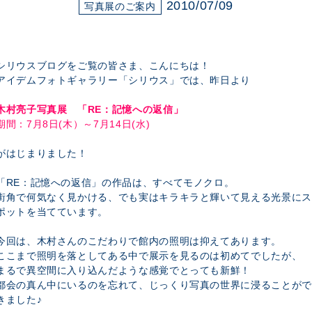
展示のお申し込み
2010/07/09
写真展のご案内
シリウスブログをご覧の皆さま、こんにちは！
アイデムフォトギャラリー「シリウス」では、昨日より
木村亮子写真展 「RE：記憶への返信」
期間：7月8日(木）～7月14日(水)
がはじまりました！
「RE：記憶への返信」の作品は、すべてモノクロ。
街角で何気なく見かける、でも実はキラキラと輝いて見える光景にス
ポットを当てています。
今回は、木村さんのこだわりで館内の照明は抑えてあります。
ここまで照明を落としてある中で展示を見るのは初めてでしたが、
まるで
異空間に入り込んだような感覚
でとっても新鮮！
都会の真ん中にいるのを忘れて、じっくり写真の世界に浸ることがで
きました♪