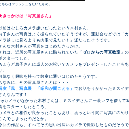
こちらはフラッシュをたいたもの。
★きっかけは「写真屋さん」
以前はむしろカメラ嫌いだったという木村さん。
お子さんの写真はよく撮られていたそうですが、運動会などでは「カ
メラ越しに見るよりも肉眼で見たい！」派だったそうです。
そんな木村さんが写真をはじめたきっかけ。
それは、近所の写真屋さんに貼られていた
「ゼロからの写真教室」
の
ポスターでした。
ちょうど息子さんに成人のお祝いでカメラをプレゼントしたこともあ
り、
何気なく興味を持って教室に通いはじめたそうです。
ちなみに、その写真屋さんとは・・・
写友「風」写真展 「昭和が聞こえる」
でお話をうかがったミズイデ
さんなんです！
myカメラがなかった木村さんは、ミズイデさんに一眼レフを借りて
真をスタートしたところ、
カメラとの相性が良かったこともあり、あっという間に写真にのめり
こんでしまったのだとか。
今回の作品も、すべてその思い出深いカメラで撮影したものだそうで