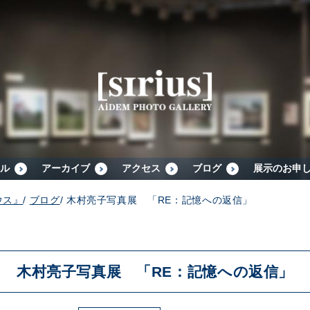
シリウスについて
展示スケジュール
アーカイブ
ル
アーカイブ
アクセス
ブログ
展示のお申
ウス』
/
ブログ
/
木村亮子写真展 「RE：記憶への返信」
アクセス
ブログ
木村亮子写真展 「RE：記憶への返信」