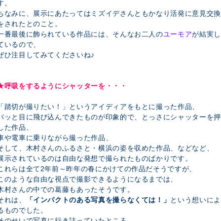
す。
ちなみに、展示にあたってはミズイデさんともかなり活発に意見交換
をされたとのこと。
一番最後に飾られている作品には、そんなお二人の
ユーモア
が結実し
ているので、
ぜひ注目してみてくださいね♪
★呼吸をするようにシャッターを・・・
「踏切が撮りたい！」というアイディアをもとに撮った作品、
パッと目に飛び込んできたものが印象的で、とっさにシャッターを押
した作品、
車や電車に乗りながら撮った作品、
そして、木村さんのふるさと・横浜の姿を収めた作品、などなど、
展示されているのは自由な発想で撮られたものばかりです。
これらは全て2年前～昨年の春にかけての作品だそうですが、
このような自由な視点で撮影できるようになるまでは、
木村さんの中での葛藤もあったそうです。
それは、
「インパクトのある写真を撮らなくては！」
という想いによ
るものでした。
そのせいで写真に行き詰っていたところ、