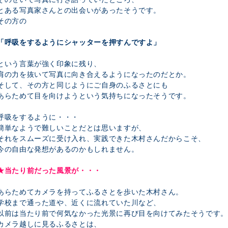
とある写真家さんとの出会いがあったそうです。
その方の
「呼吸をするようにシャッターを押すんですよ」
という言葉が強く印象に残り、
肩の力を抜いて写真に向き合えるようになったのだとか。
そして、その方と同じようにご自身のふるさとにも
あらためて目を向けようという気持ちになったそうです。
呼吸をするように・・・
簡単なようで難しいことだとは思いますが、
それをスムーズに受け入れ、実践できた木村さんだからこそ、
今の自由な発想があるのかもしれません。
★当たり前だった風景が・・・
あらためてカメラを持ってふるさとを歩いた木村さん。
学校まで通った道や、近くに流れていた川など、
以前は当たり前で何気なかった光景に再び目を向けてみたそうです。
カメラ越しに見るふるさとは、