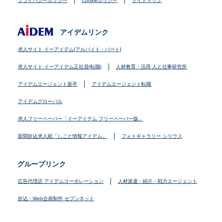
プライバシーポリシー
Cookieポリシー
サイトマップ
アイデムリンク
求人サイト イーアイデム[アルバイト・パート]
求人サイト イーアイデム正社員[転職]
人材教育・活用 人と仕事研究所
アイデムエージェント新卒
アイデムエージェント転職
アイデムグローバル
求人フリーペーパー「イーアイデム フリーペーパー版」
新聞折込求人紙「しごと情報アイデム」
フォトギャラリー シリウス
グループリンク
広告代理店 アイデムコーポレーション
人材派遣・紹介・戦力エージェント
折込・Web企画制作 セブンネット