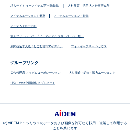
求人サイト イーアイデム正社員[転職]
人材教育・活用 人と仕事研究所
アイデムエージェント新卒
アイデムエージェント転職
アイデムグローバル
求人フリーペーパー「イーアイデム フリーペーパー版」
新聞折込求人紙「しごと情報アイデム」
フォトギャラリー シリウス
グループリンク
広告代理店 アイデムコーポレーション
人材派遣・紹介・戦力エージェント
折込・Web企画制作 セブンネット
(c) AIDEM Inc. シリウスのデータおよび画像を許可なく転用・複製して利用する
ことを禁じます