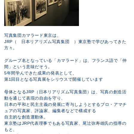
写真集団カマラード東京は、
JRP（
日本リアリズム写真集団
）東京塾で学びあってきた
方々。
グループ名となっている「カマラード」は、フランス語で「仲
間」という意味だそう。
5年間学んできた成果の発表として、
第1回目となる写真展をシリウスで開催しています
母体となるJRP（
日本リアリズム写真集団
）は、写真の創造活
動を通じて表現の自由を守り、
日本の平和と民主主義の発展に寄与しようとするプロ・アマチ
ュアの写真家、評論家、編集者などで構成する
自主的な創造運動体。
東京塾はJRP代表理事でもある写真家、尾辻弥寿雄氏の指導の
もと、