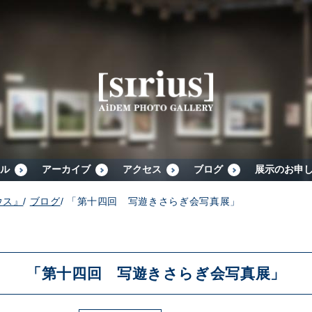
シリウスについて
展示スケジュール
アーカイブ
ル
アーカイブ
アクセス
ブログ
展示のお申
ウス』
/
ブログ
/
「第十四回 写遊きさらぎ会写真展」
アクセス
ブログ
「第十四回 写遊きさらぎ会写真展」