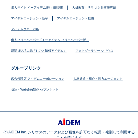
求人サイト イーアイデム正社員[転職]
人材教育・活用 人と仕事研究所
アイデムエージェント新卒
アイデムエージェント転職
アイデムグローバル
求人フリーペーパー「イーアイデム フリーペーパー版」
新聞折込求人紙「しごと情報アイデム」
フォトギャラリー シリウス
グループリンク
広告代理店 アイデムコーポレーション
人材派遣・紹介・戦力エージェント
折込・Web企画制作 セブンネット
(c) AIDEM Inc. シリウスのデータおよび画像を許可なく転用・複製して利用する
ことを禁じます