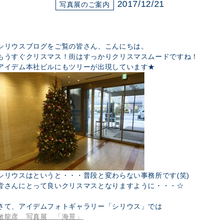
展示のお申し込み
2017/12/21
写真展のご案内
シリウスブログをご覧の皆さん、こんにちは。
もうすぐクリスマス！街はすっかりクリスマスムードですね！
アイデム本社ビルにもツリーが出現しています★
シリウスはというと・・・普段と変わらない事務所です(笑)
皆さんにとって良いクリスマスとなりますように・・・☆
さて、アイデムフォトギャラリー「シリウス」では
敏龍彦 写真展 「海景」