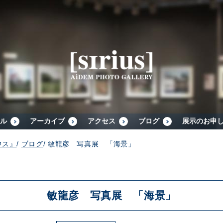
シリウスについて
展示スケジュール
アーカイブ
ル
アーカイブ
アクセス
ブログ
展示のお申
ウス』
/
ブログ
/
敏龍彦 写真展 「海景」
アクセス
ブログ
敏龍彦 写真展 「海景」