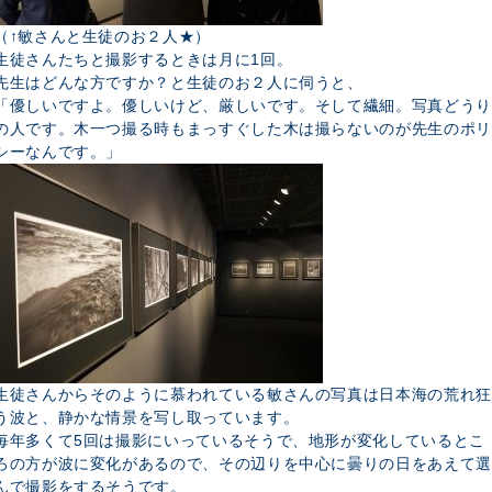
（↑敏さんと生徒のお２人★）
生徒さんたちと撮影するときは月に1回。
先生はどんな方ですか？と生徒のお２人に伺うと、
「優しいですよ。優しいけど、厳しいです。そして繊細。写真どうり
の人です。木一つ撮る時もまっすぐした木は撮らないのが先生のポリ
シーなんです。」
生徒さんからそのように慕われている敏さんの写真は日本海の荒れ狂
う波と、静かな情景を写し取っています。
毎年多くて5回は撮影にいっているそうで、地形が変化しているとこ
ろの方が波に変化があるので、その辺りを中心に曇りの日をあえて選
んで撮影をするそうです。