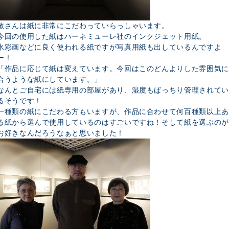
敏さんは紙に非常にこだわっていらっしゃいます。
今回の使用した紙はハーネミューレ社のインクジェット用紙。
水彩画などに良く使われる紙ですが写真用紙も出しているんですよ
ー！
「作品に応じて紙は変えています。今回はこのどんよりした雰囲気に
合うような紙にしています。」
なんとご自宅には紙専用の部屋があり、湿度もばっちり管理されてい
るそうです！
一種類の紙にこだわる方もいますが、作品に合わせて何百種類以上あ
る紙から選んで使用しているのはすごいですね！そして紙を選ぶのが
お好きなんだろうなぁと思いました！