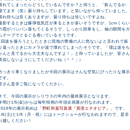
晴れてしまったらどうしているんですか？と伺うと、「飲んでるか、
寝てます（笑）曇り待ちしています」と笑いながら仰っていました。
晴れ待ちは良くありますが、曇り待ちは珍しいですよね。
撮影するときは爆弾低気圧が来るときが多いそうですが、1cmくらい
の雹がバンバン落ちてくるそうで、しっかり防寒をし、袖の隙間をガ
ムテープでぐるぐる巻いているそうです。
1回波を撮ろうとしたときに現地の警備の人に危ないよと言われて振
り返ったときにカメラが波で壊れてしまったそうです。「僕は波をち
ゃんと見てるから大丈夫なんですよ！」と仰っていましたが、皆さん
真似しないようにしてくださいね（＾＾；）
めっきり寒くなりましたが今回の展示はそんな空気にぴったりな展示
です。
皆さん是非ご覧になってください。
さて、今回の展示がシリウスの年内の最終展示となります。
年明け1/5(金)からは毎年恒例の年頭企画展が行なわれます。
2018年の展示初めは
「野町和嘉写真展『異境エチオピア』」
です。
1/6(土)と1/8（月・祝）にはトークショーが行なわれますので、是非
お越しください！