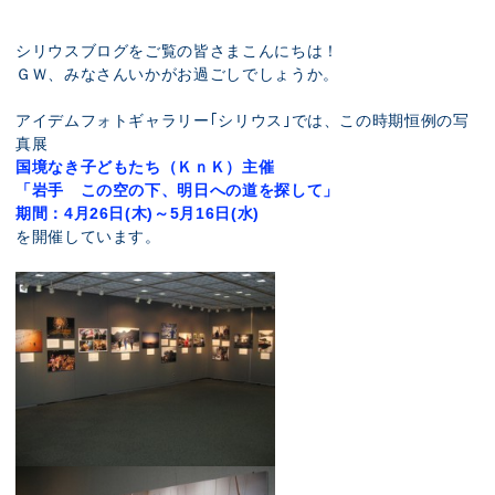
展示のお申し込み
シリウスブログをご覧の皆さまこんにちは！
ＧＷ、みなさんいかがお過ごしでしょうか。
アイデムフォトギャラリー｢シリウス｣では、この時期恒例の写
真展
国境なき子どもたち（ＫｎＫ）主催
「岩手 この空の下、明日への道を探して」
期間：4月26日(木)～5月16日(水)
を開催しています。