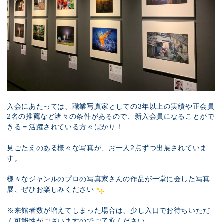
入会にあたっては、職業写真家としての3年以上の実績や正会員
2名の推薦など諸々の条件があるので、新入会員になることがで
きる＝活躍されている方々ばかり！
見ごたえのある様々な写真が、お一人2点ずつ出展されていま
す。
様々なジャンルのプロの写真家さんの作品が一堂に会した写真
展、ぜひお楽しみください
※来館者数が増えてしまった場合は、少し入口でお待ちいただ
く可能性がございますのでご了承ください。