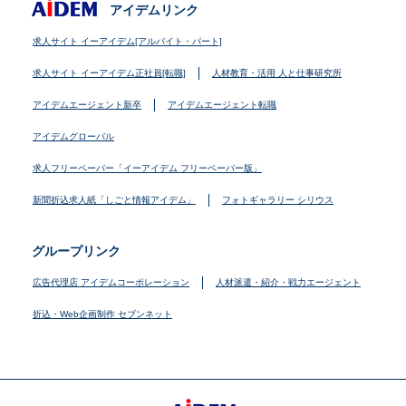
アイデムリンク
求人サイト イーアイデム[アルバイト・パート]
求人サイト イーアイデム正社員[転職]
人材教育・活用 人と仕事研究所
アイデムエージェント新卒
アイデムエージェント転職
アイデムグローバル
求人フリーペーパー「イーアイデム フリーペーパー版」
新聞折込求人紙「しごと情報アイデム」
フォトギャラリー シリウス
グループリンク
広告代理店 アイデムコーポレーション
人材派遣・紹介・戦力エージェント
折込・Web企画制作 セブンネット