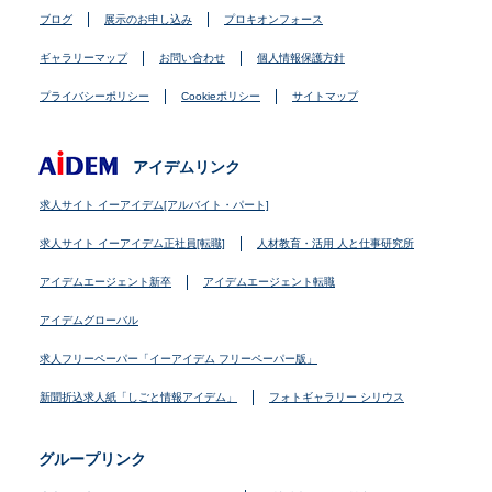
ブログ
展示のお申し込み
プロキオンフォース
ギャラリーマップ
お問い合わせ
個人情報保護方針
プライバシーポリシー
Cookieポリシー
サイトマップ
アイデムリンク
求人サイト イーアイデム[アルバイト・パート]
求人サイト イーアイデム正社員[転職]
人材教育・活用 人と仕事研究所
アイデムエージェント新卒
アイデムエージェント転職
アイデムグローバル
求人フリーペーパー「イーアイデム フリーペーパー版」
新聞折込求人紙「しごと情報アイデム」
フォトギャラリー シリウス
グループリンク