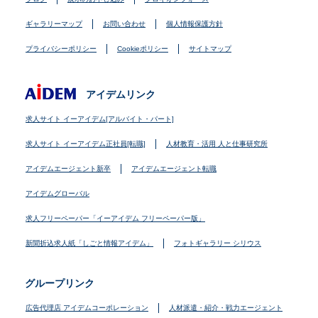
ギャラリーマップ
お問い合わせ
個人情報保護方針
プライバシーポリシー
Cookieポリシー
サイトマップ
アイデムリンク
求人サイト イーアイデム[アルバイト・パート]
求人サイト イーアイデム正社員[転職]
人材教育・活用 人と仕事研究所
アイデムエージェント新卒
アイデムエージェント転職
アイデムグローバル
求人フリーペーパー「イーアイデム フリーペーパー版」
新聞折込求人紙「しごと情報アイデム」
フォトギャラリー シリウス
グループリンク
広告代理店 アイデムコーポレーション
人材派遣・紹介・戦力エージェント