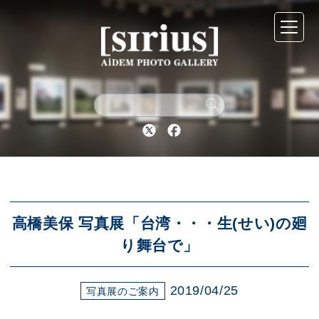
シリウスについて
展示スケジュール
Twitter
Facebook
アーカイブ
アクセス
高橋美保 写真展「台湾・・・生(せい)の廻
り舞台で」
ブログ
2019/04/25
写真展のご案内