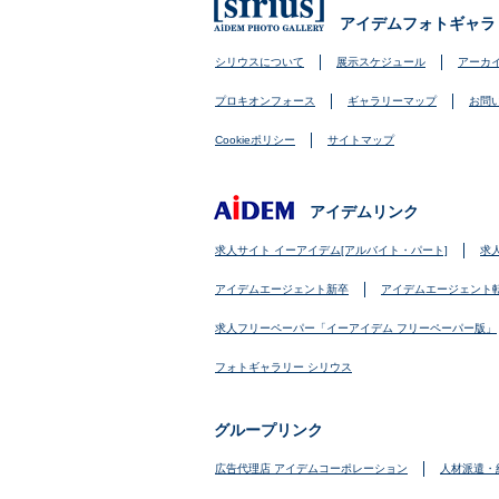
アイデムフォトギャラ
シリウスについて
展示スケジュール
アーカ
プロキオンフォース
ギャラリーマップ
お問
Cookieポリシー
サイトマップ
アイデムリンク
求人サイト イーアイデム[アルバイト・パート]
求
アイデムエージェント新卒
アイデムエージェント
求人フリーペーパー「イーアイデム フリーペーパー版」
フォトギャラリー シリウス
グループリンク
広告代理店 アイデムコーポレーション
人材派遣・