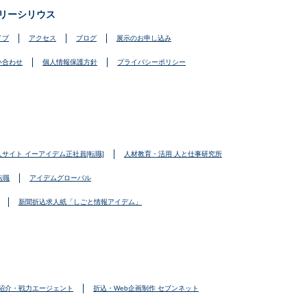
リーシリウス
イブ
アクセス
ブログ
展示のお申し込み
い合わせ
個人情報保護方針
プライバシーポリシー
人サイト イーアイデム正社員[転職]
人材教育・活用 人と仕事研究所
転職
アイデムグローバル
新聞折込求人紙「しごと情報アイデム」
紹介・戦力エージェント
折込・Web企画制作 セブンネット