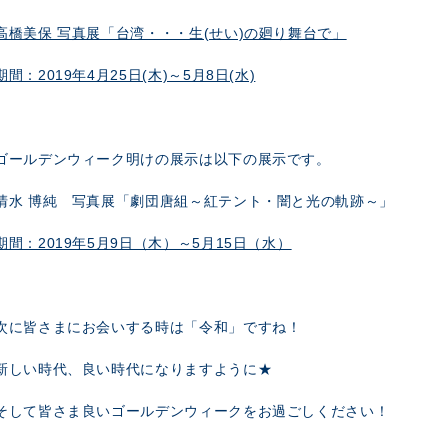
高橋美保 写真展「台湾・・・生(せい)の廻り舞台で」
期間：2019年4月25日(木)～5月8日(水)
ゴールデンウィーク明けの展示は以下の展示です。
清水 博純 写真展「劇団唐組～紅テント・闇と光の軌跡～」
期間：2019年5月9日（木）～5月15日（水）
次に皆さまにお会いする時は「令和」ですね！
新しい時代、良い時代になりますように★
そして皆さま良いゴールデンウィークをお過ごしください！