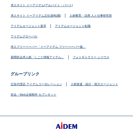
求人サイト イーアイデム[アルバイト・パート]
求人サイト イーアイデム正社員[転職]
人材教育・活用 人と仕事研究所
アイデムエージェント新卒
アイデムエージェント転職
アイデムグローバル
求人フリーペーパー「イーアイデム フリーペーパー版」
新聞折込求人紙「しごと情報アイデム」
フォトギャラリー シリウス
グループリンク
広告代理店 アイデムコーポレーション
人材派遣・紹介・戦力エージェント
折込・Web企画制作 セブンネット