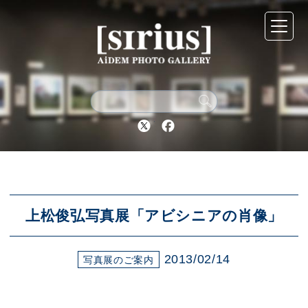
シリウスについて
展示スケジュール
Twitter
Facebook
アーカイブ
アクセス
上松俊弘写真展「アビシニアの肖像」
2013/02/14
ブログ
写真展のご案内