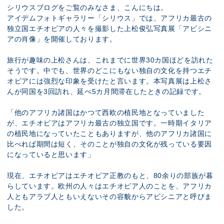
展示のお申し込み
シリウスブログをご覧のみなさま、こんにちは。
アイデムフォトギャラリー「シリウス」では、アフリカ最古の
独立国エチオピアの人々を撮影した上松俊弘写真展「アビシニ
アの肖像」を開催しております。
旅行が趣味の上松さんは、これまでに世界30カ国ほどを訪れた
そうです。中でも、世界のどこにもない独自の文化を持つエチ
オピアには強烈な印象を受けたと言います。本写真展は上松さ
んが同国を3回訪れ、延べ5カ月間滞在したときの記録です。
「他のアフリカ諸国はかつて西欧の植民地となっていました
が、エチオピアはアフリカ最古の独立国です。一時期イタリア
の植民地になっていたこともありますが、他のアフリカ諸国に
比べれば期間は短く、そのことが独自の文化が残っている要因
になっていると思います」
現在、エチオピアはエチオピア正教のもと、80余りの部族が暮
らしています。欧州の人々はエチオピア人のことを、アフリカ
人ともアラブ人ともいえないその容貌からアビシニアと呼びま
した。