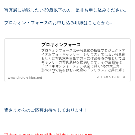
写真展に挑戦したい39歳以下の方、是非お申し込みください。
プロキオン・フォースのお申し込み用紙はこちらから↓
プロキオンフォース
プロキオンフォース若手写真家の応援プロジェクトア
イデムフォトギャラリー「シリウス」では若い写真家
もしくは写真家を目指す方々に作品発表の場として当
ギャラリーの写真展枠を提供します。その企画名は、
「プロキオンフォース」。夜空に輝く“冬の大三角
形”の1つであるおおいぬ座の「シリウス」と共に輝く
こいぬ座の「...
2013-07-19 10:04
www.photo-sirius.net
皆さまからのご応募お待ちしております！