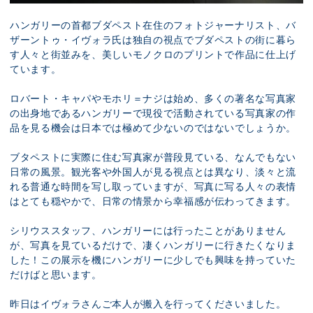
ハンガリーの首都ブダペスト在住のフォトジャーナリスト、バ
ザーントゥ・イヴォラ氏は独自の視点でブダペストの街に暮ら
す人々と街並みを、美しいモノクロのプリントで作品に仕上げ
ています。
ロバート・キャパやモホリ＝ナジは始め、多くの著名な写真家
の出身地であるハンガリーで現役で活動されている写真家の作
品を見る機会は日本では極めて少ないのではないでしょうか。
ブタペストに実際に住む写真家が普段見ている、なんでもない
日常の風景。観光客や外国人が見る視点とは異なり、淡々と流
れる普通な時間を写し取っていますが、写真に写る人々の表情
はとても穏やかで、日常の情景から幸福感が伝わってきます。
シリウススタッフ、ハンガリーには行ったことがありません
が、写真を見ているだけで、凄くハンガリーに行きたくなりま
した！この展示を機にハンガリーに少しでも興味を持っていた
だけばと思います。
昨日はイヴォラさんご本人が搬入を行ってくださいました。