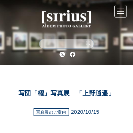
シリウスについて
展示スケジュール
Twitter
Facebook
アーカイブ
アクセス
写団「櫂」写真展 「上野逍遥」
2020/10/15
ブログ
写真展のご案内