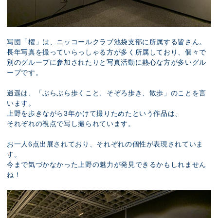
写団「櫂」は、ニッコールクラブ池袋支部に所属する皆さん。
長年写真を撮っていらっしゃる方が多く所属しており、個々で
別のグループに参加されたりと写真活動に熱心な方が多いグル
ープです。
逍遥は、「ぶらぶら歩くこと、そぞろ歩き、散歩」のことを言
います。
上野を歩きながら3年かけて撮りためたという作品は、
それぞれの視点で写し撮られています。
お一人6点出展されており、それぞれの個性が表現されていま
す。
今まで気づかなかった上野の魅力が発見できるかもしれません
ね！