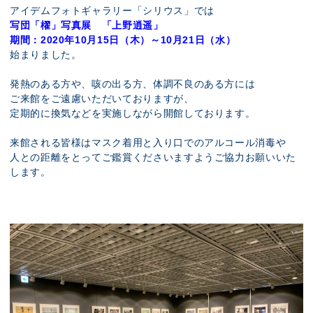
展示のお申し込み
アイデムフォトギャラリー「シリウス」では
写団「櫂」写真展 「上野逍遥」
期間：2020年10月15日（木）～10月21日（水）
始まりました。
発熱のある方や、咳の出る方、体調不良のある方には
ご来館をご遠慮いただいておりますが、
定期的に換気などを実施しながら開館しております。
来館される皆様はマスク着用と入り口でのアルコール消毒や
人との距離をとってご鑑賞くださいますようご協力お願いいた
します。