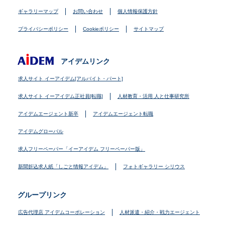
ギャラリーマップ
お問い合わせ
個人情報保護方針
プライバシーポリシー
Cookieポリシー
サイトマップ
アイデムリンク
求人サイト イーアイデム[アルバイト・パート]
求人サイト イーアイデム正社員[転職]
人材教育・活用 人と仕事研究所
アイデムエージェント新卒
アイデムエージェント転職
アイデムグローバル
求人フリーペーパー「イーアイデム フリーペーパー版」
新聞折込求人紙「しごと情報アイデム」
フォトギャラリー シリウス
グループリンク
広告代理店 アイデムコーポレーション
人材派遣・紹介・戦力エージェント