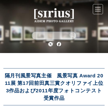
シリウスについて
展示スケジュール
Twitter
Facebook
アーカイブ
アクセス
隔月刊風景写真主催 風景写真 Award 20
11展 第17回前田真三賞クオリファイ上位
3作品および2011年度フォトコンテスト
ブログ
受賞作品