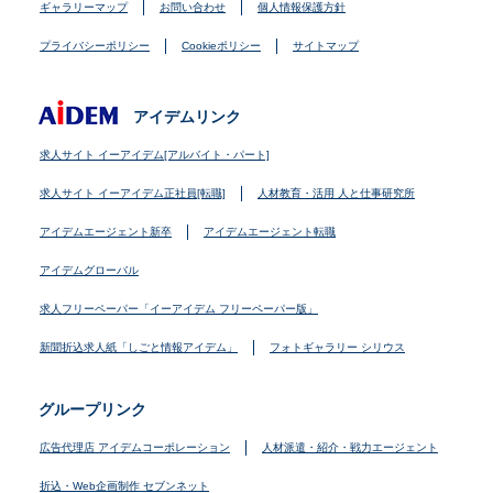
ギャラリーマップ
お問い合わせ
個人情報保護方針
プライバシーポリシー
Cookieポリシー
サイトマップ
アイデムリンク
求人サイト イーアイデム[アルバイト・パート]
求人サイト イーアイデム正社員[転職]
人材教育・活用 人と仕事研究所
アイデムエージェント新卒
アイデムエージェント転職
アイデムグローバル
求人フリーペーパー「イーアイデム フリーペーパー版」
新聞折込求人紙「しごと情報アイデム」
フォトギャラリー シリウス
グループリンク
広告代理店 アイデムコーポレーション
人材派遣・紹介・戦力エージェント
折込・Web企画制作 セブンネット