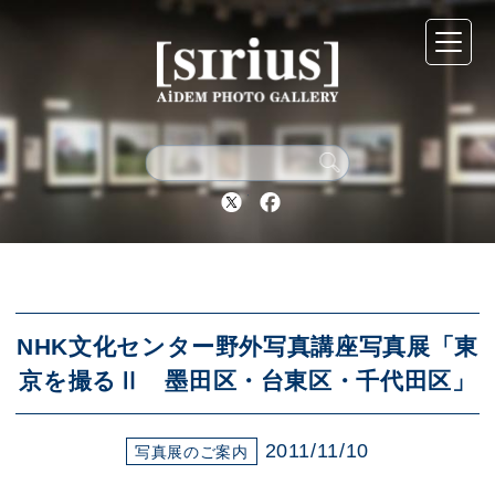
シリウスについて
展示スケジュール
Twitter
Facebook
アーカイブ
アクセス
NHK文化センター野外写真講座写真展「東
京を撮るⅡ 墨田区・台東区・千代田区」
ブログ
2011/11/10
写真展のご案内