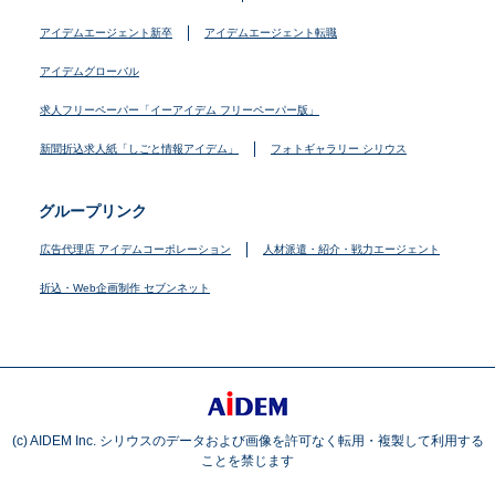
アイデムエージェント新卒
アイデムエージェント転職
アイデムグローバル
求人フリーペーパー「イーアイデム フリーペーパー版」
新聞折込求人紙「しごと情報アイデム」
フォトギャラリー シリウス
グループリンク
広告代理店 アイデムコーポレーション
人材派遣・紹介・戦力エージェント
折込・Web企画制作 セブンネット
(c) AIDEM Inc. シリウスのデータおよび画像を許可なく転用・複製して利用する
ことを禁じます