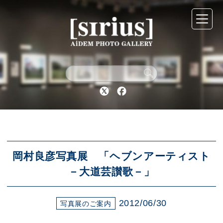
シリウスについて
展示スケジュール
Twitter
Facebook
アーカイブ
アクセス
岡村良彦写真展 「ヘブンアーティスト
－大道芸讃歌－」
ブログ
2012/06/30
写真展のご案内