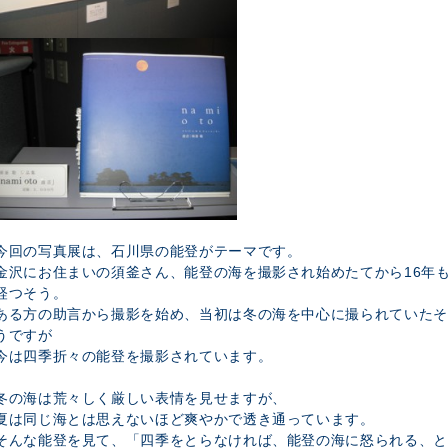
今回の写真展は、石川県の能登がテーマです。
金沢にお住まいの須釜さん、能登の海を撮影され始めたてから16年
経つそう。
ある方の助言から撮影を始め、当初は冬の海を中心に撮られていたそ
うですが
今は四季折々の能登を撮影されています。
冬の海は荒々しく厳しい表情を見せますが、
夏は同じ海とは思えないほど爽やかで透き通っています。
そんな能登を見て、「四季をとらなければ、能登の海に怒られる、と