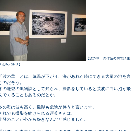
【波の華
の作品の前で須釜
さんをパチリ】
「波の華」とは、気温が下がり、海があれた時にできる大量の泡を言
うのだそう。
冬の能登の風物詩として知られ、撮影をしていると荒波に白い泡が飛
んでくることもあるのだとか。
冬の海は波も高く、撮影も危険が伴うと言います。
それでも撮影を続けられる須釜さんは、
能登のことが心から好きなんだと感じました。