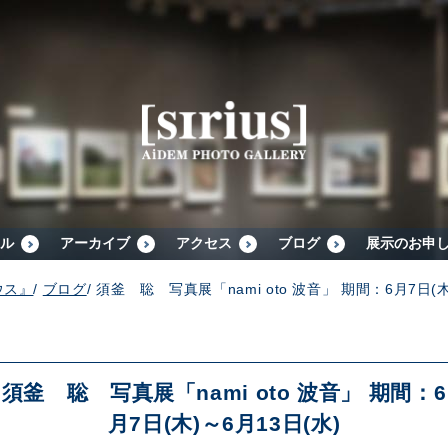
シリウスについて
展示スケジュール
アーカイブ
ル
アーカイブ
アクセス
ブログ
展示のお申
ウス』
/
ブログ
/
須釜 聡 写真展「nami oto 波音」 期間：6月7日(木
アクセス
ブログ
須釜 聡 写真展「nami oto 波音」 期間：6
月7日(木)～6月13日(水)