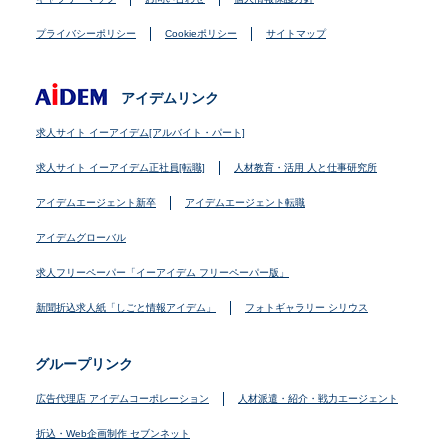
プライバシーポリシー
Cookieポリシー
サイトマップ
アイデムリンク
求人サイト イーアイデム[アルバイト・パート]
求人サイト イーアイデム正社員[転職]
人材教育・活用 人と仕事研究所
アイデムエージェント新卒
アイデムエージェント転職
アイデムグローバル
求人フリーペーパー「イーアイデム フリーペーパー版」
新聞折込求人紙「しごと情報アイデム」
フォトギャラリー シリウス
グループリンク
広告代理店 アイデムコーポレーション
人材派遣・紹介・戦力エージェント
折込・Web企画制作 セブンネット