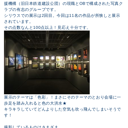
援機構（旧日本鉄道建設公団）の現職とOBで構成された写真ク
ラブの有志のグループです。
シリウスでの展示は2回目。今回は11名の作品が所狭しと展示
されています。
その点数なんと100点以上！見応え十分です。
展示のテーマは「色彩」！まさにそのテーマのとおり会場に一
歩足を踏み入れると色の大洪水★
キラキラしていてどんよりした空気も吹っ飛んでしまいそうで
す！
撮影しているものはさまざま。