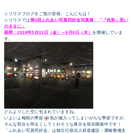
展示のお申し込み
シリウスブログをご覧の皆様、こんにちは！
シリウスでは
第4回ふれあい写真同好会写真展
「
『色彩』思い
のままに
」
期間：2018年5月31日（金）～6月6日（木）
を開催していま
す。
どんよりした空に包まれていますね。
いよいよ梅雨の季節
気が滅入ってしまいがちな季節ですが、
そんな気分も明るくしてくれそうな展示を現在開催中です！
「ふれあい写真同好会」は独立行政法人鉄道建設・運輸整備支