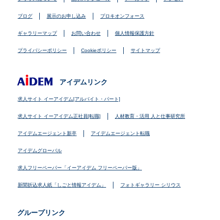
ブログ
展示のお申し込み
プロキオンフォース
ギャラリーマップ
お問い合わせ
個人情報保護方針
プライバシーポリシー
Cookieポリシー
サイトマップ
アイデムリンク
求人サイト イーアイデム[アルバイト・パート]
求人サイト イーアイデム正社員[転職]
人材教育・活用 人と仕事研究所
アイデムエージェント新卒
アイデムエージェント転職
アイデムグローバル
求人フリーペーパー「イーアイデム フリーペーパー版」
新聞折込求人紙「しごと情報アイデム」
フォトギャラリー シリウス
グループリンク