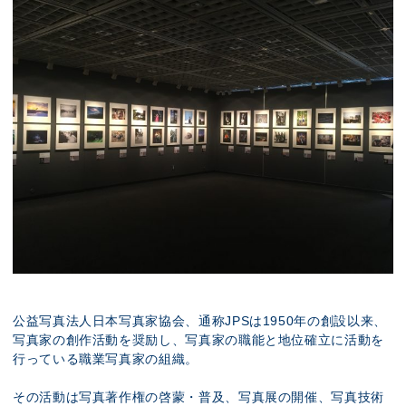
公益写真法人日本写真家協会、通称JPSは1950年の創設以来、
写真家の創作活動を奨励し、写真家の職能と地位確立に活動を
行っている職業写真家の組織。
その活動は写真著作権の啓蒙・普及、写真展の開催、写真技術