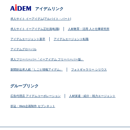
アイデムリンク
求人サイト イーアイデム[アルバイト・パート]
求人サイト イーアイデム正社員[転職]
人材教育・活用 人と仕事研究所
アイデムエージェント新卒
アイデムエージェント転職
アイデムグローバル
求人フリーペーパー「イーアイデム フリーペーパー版」
新聞折込求人紙「しごと情報アイデム」
フォトギャラリー シリウス
グループリンク
広告代理店 アイデムコーポレーション
人材派遣・紹介・戦力エージェント
折込・Web企画制作 セブンネット